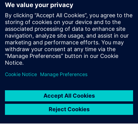
A Calibre eszközcsomag pontos, hatékony, átfogó IC-
ellenőrzést és optimalizálást biztosít minden
folyamatcsomópontban és tervezési stílusban, miközben
minimálisra csökkenti az erőforrás-felhasználást és a
felbontási ütemterveket.
Tanuljon szakértőktől