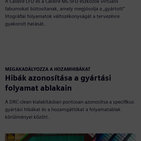
A Calibre LFD és a Calibre ML-SFD eszközök virtuális
fabumokat biztosítanak, amely megjósolja a „gyártott”
litográfiai folyamatok változékonyságát a tervezésre
gyakorolt hatását.
MEGAKADÁLYOZZA A HOZAMHIBÁKAT
Hibák azonosítása a gyártási
folyamat ablakain
A DRC-clean kialakításban pontosan azonosítsa a specifikus
gyártási hibákat és a hozamgátlókat a folyamatablak
körülményei között.