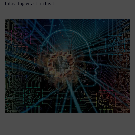
futásidőjavítást biztosít.