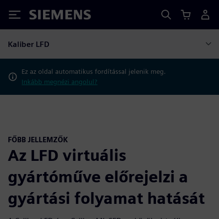
Siemens
Kaliber LFD
Ez az oldal automatikus fordítással jelenik meg.
Inkább megnézi angolul?
FŐBB JELLEMZŐK
Az LFD virtuális
gyártóműve előrejelzi a
gyártási folyamat hatását