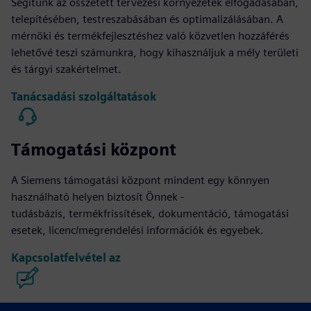
Segítünk az összetett tervezési környezetek elfogadásában,
telepítésében, testreszabásában és optimalizálásában. A
mérnöki és termékfejlesztéshez való közvetlen hozzáférés
lehetővé teszi számunkra, hogy kihasználjuk a mély területi
és tárgyi szakértelmet.
Tanácsadási szolgáltatások
Támogatási központ
A Siemens támogatási központ mindent egy könnyen
használható helyen biztosít Önnek -
tudásbázis, termékfrissítések, dokumentáció, támogatási
esetek, licenc/megrendelési információk és egyebek.
Kapcsolatfelvétel az
Kaliber IC tervezés és gyártás