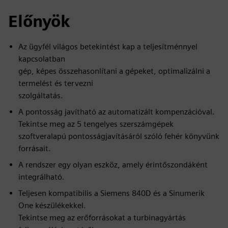
Előnyök
Az ügyfél világos betekintést kap a teljesítménnyel
kapcsolatban
gép, képes összehasonlítani a gépeket, optimalizálni a
termelést és tervezni
szolgáltatás.
A pontosság javítható az automatizált kompenzációval.
Tekintse meg az 5 tengelyes szerszámgépek
szoftveralapú pontosságjavításáról szóló fehér könyvünk
forrásait.
A rendszer egy olyan eszköz, amely érintőszondáként
integrálható.
Teljesen kompatibilis a Siemens 840D és a Sinumerik
One készülékekkel.
Tekintse meg az erőforrásokat a turbinagyártás