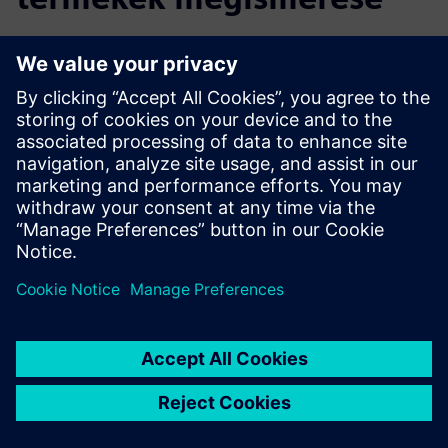
További információk és források
Az 5 tengelyes szerszámgépek szoftveralapú
pontosságjavítása
Szabadság foka a turbinagyártásban
IBS gépminősítési brosúra
Vezeték nélküli Trinity szonda összehasonlítása