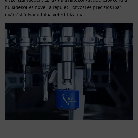
hulladékot és növeli a repülési, orvosi és precíziós ipar
gyártási folyamataiba vetett bizalmat.