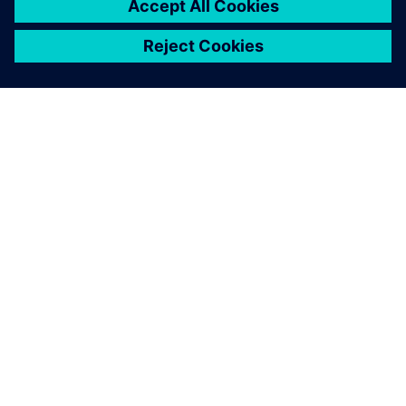
A SIEMENS BEMUTATÁSA
CÉGADATOK
KAPCSOLATFELVÉTEL
KARRIER