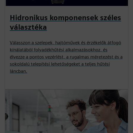
Hidronikus komponensek széles
választéka
Válasszon a szelepek, hajtóművek és érzékelők átfogó
kínálatából folyadékhűtési alkalmazásokhoz, és
élvezze a pontos vezérlést, a rugalmas méretezést és a
sokoldalú telepítési lehetőségeket a teljes hűtési
láncban.