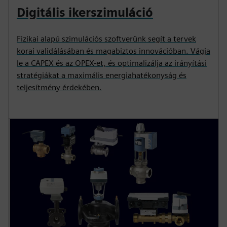
Digitális ikerszimuláció
Fizikai alapú szimulációs szoftverünk segít a tervek
korai validálásában és magabiztos innovációban. Vágja
le a CAPEX és az OPEX-et, és optimalizálja az irányítási
stratégiákat a maximális energiahatékonyság és
teljesítmény érdekében.