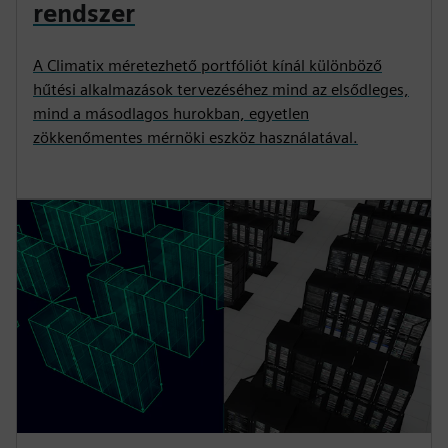
rendszer
A Climatix méretezhető portfóliót kínál különböző
hűtési alkalmazások tervezéséhez mind az elsődleges,
mind a másodlagos hurokban, egyetlen
zökkenőmentes mérnöki eszköz használatával.