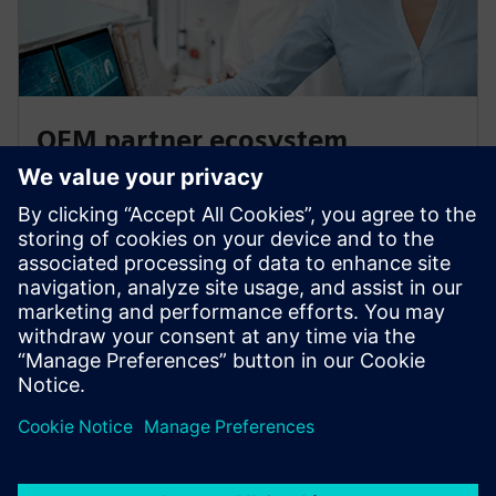
OEM partner ecosystem
Használja ki globális szakértelmünket és tanúsított
alkalmazásmérnökeinket a hűtés, automatizálás,
hidroonika és adatközpontok területén. Segítünk az
OEM-eknek a Climatix, biztosítva a zökkenőmentes
alkalmazkodást és növekedést.