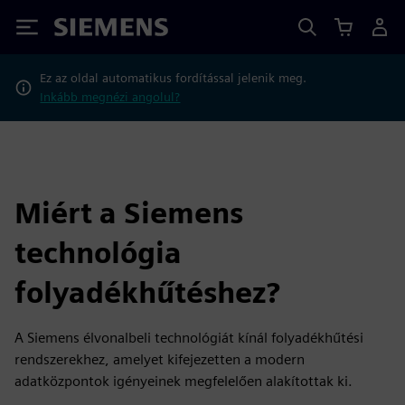
Siemens
Ez az oldal automatikus fordítással jelenik meg.
Inkább megnézi angolul?
Miért a Siemens
technológia
folyadékhűtéshez?
A Siemens élvonalbeli technológiát kínál folyadékhűtési
rendszerekhez, amelyet kifejezetten a modern
adatközpontok igényeinek megfelelően alakítottak ki.