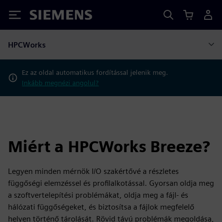
Siemens
HPCWorks
Ez az oldal automatikus fordítással jelenik meg.
Inkább megnézi angolul?
Miért a HPCWorks Breeze?
Legyen minden mérnök I/O szakértővé a részletes
függőségi elemzéssel és profilalkotással. Gyorsan oldja meg
a szoftvertelepítési problémákat, oldja meg a fájl- és
hálózati függőségeket, és biztosítsa a fájlok megfelelő
helyen történő tárolását. Rövid távú problémák megoldása,