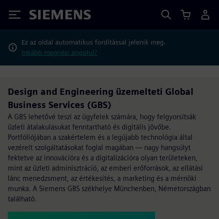
Siemens
Ez az oldal automatikus fordítással jelenik meg.
Inkább megnézi angolul?
Design and Engineering üzemelteti Global
Business Services (GBS)
A GBS lehetővé teszi az ügyfelek számára, hogy felgyorsítsák
üzleti átalakulásukat fenntartható és digitális jövőbe.
Portfóliójában a szakértelem és a legújabb technológia által
vezérelt szolgáltatásokat foglal magában — nagy hangsúlyt
fektetve az innovációra és a digitalizációra olyan területeken,
mint az üzleti adminisztráció, az emberi erőforrások, az ellátási
lánc menedzsment, az értékesítés, a marketing és a mérnöki
munka. A Siemens GBS székhelye Münchenben, Németországban
található.