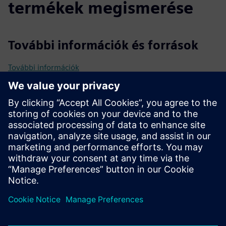
termékek megismerése
További információk és források
További információk
Feltételek
értékesítési dokumentáció
mechanikai, elektromos és vízvezeték-tervek
2D/3D rajzok, vázlatok, modellek, specifikációk
meglévő webhelyadatbázis és részletek
ügyfél igényei