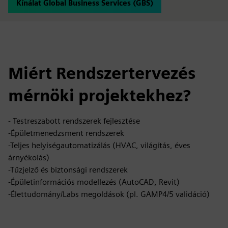
Kínálat Global Business Services (GBS)
Miért Rendszertervezés
mérnöki projektekhez?
- Testreszabott rendszerek fejlesztése
-Épületmenedzsment rendszerek
-Teljes helyiségautomatizálás (HVAC, világítás, éves
árnyékolás)
-Tűzjelző és biztonsági rendszerek
-Épületinformációs modellezés (AutoCAD, Revit)
-Élettudomány/Labs megoldások (pl. GAMP4/5 validáció)