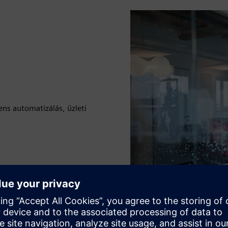
gens automatizálás, üzleti
vaslat