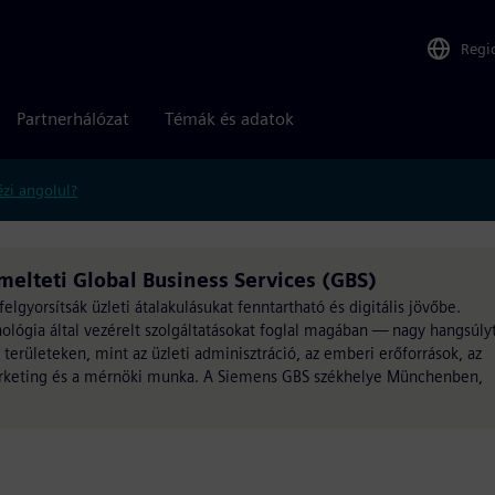
Regi
Partnerhálózat
Témák és adatok
zi angolul?
elteti Global Business Services (GBS)
lgyorsítsák üzleti átalakulásukat fenntartható és digitális jövőbe.
nológia által vezérelt szolgáltatásokat foglal magában — nagy hangsúly
n területeken, mint az üzleti adminisztráció, az emberi erőforrások, az
marketing és a mérnöki munka. A Siemens GBS székhelye Münchenben,