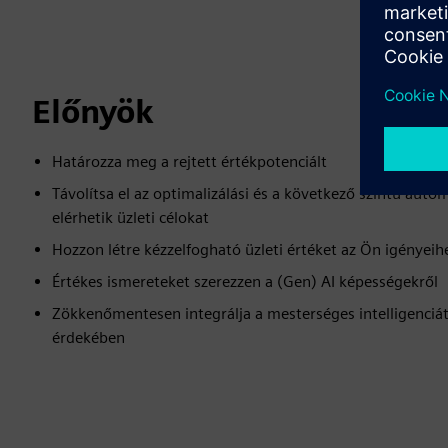
Előnyök
Határozza meg a rejtett értékpotenciált
Távolítsa el az optimalizálási és a következő szintű autom
elérhetik üzleti célokat
Hozzon létre kézzelfogható üzleti értéket az Ön igényeih
Értékes ismereteket szerezzen a (Gen) AI képességekről
Zökkenőmentesen integrálja a mesterséges intelligenciá
érdekében