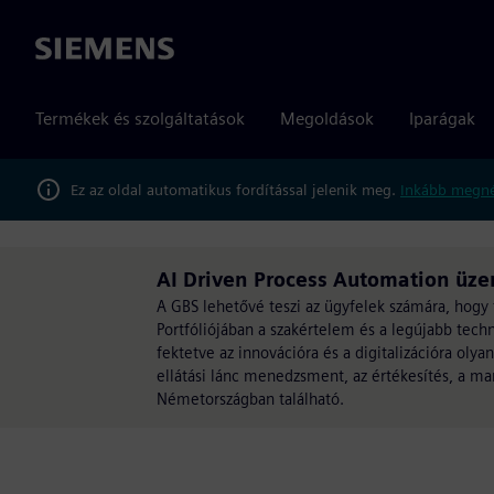
Siemens
Termékek és szolgáltatások
Megoldások
Iparágak
Ez az oldal automatikus fordítással jelenik meg.
Inkább megné
AI Driven Process Automation üzem
A GBS lehetővé teszi az ügyfelek számára, hogy fe
Portfóliójában a szakértelem és a legújabb tech
fektetve az innovációra és a digitalizációra olya
ellátási lánc menedzsment, az értékesítés, a 
Németországban található.