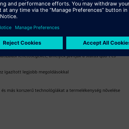
atizálási lehetőségeket, amelyek javítják a status quo-t és
ez igazított legjobb megoldásokkal
t és más korszerű technológiákat a termelékenység növelése