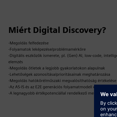
Miért Digital Discovery?
-Megoldás felfedezése
-Folyamatok leképezése/problémamérköre
-Digitális eszközök ismerete, pl. (Gen) AI, low-code, intelli
elemzés
-Megoldás ötletek a legjobb gyakorlatokon alapulnak
-Lehetőségek azonosítása/prioritásainak meghatározása
-Megoldás hatóköré/műszaki megvalósíthatóság értékelése
-Az AS-IS és az E2E generációs folyamatmodell értékelése
-A legnagyobb értékpotenciállal rendelkező megvalósítási ja