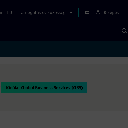
Támogatás és közösség
Belépés
on
|
HU
K
S
s
t
Kínálat Global Business Services (GBS)