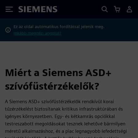
Siemens
Ez az oldal automatikus fordítással jelenik meg.
Inkább megnézi angolul?
Miért a Siemens ASD+
szívófüstérzékelők?
A Siemens ASD+ szívófüstérzékelők rendkívül korai
tűzérzékelést biztosítanak kritikus infrastruktúrában és
igényes környezetben. Egy- és kétkamrás opciókkal
testreszabott megoldásokat tesznek lehetővé bármilyen
méretű alkalmazáshoz, és a piac legnagyobb lefedettségi