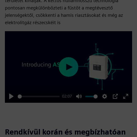
területét kínálják. A kettős hullámhosszú technológia
pontosan megkülönbözteti a füstöt a megtévesztő
jelenségektől, csökkenti a hamis riasztásokat és még az
elektrolitgáz részecskéit is
Play
02:07
Play
Mute
Settings
PIP
Enter
fulls
Rendkívül korán és megbízhatóan