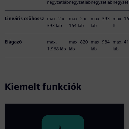
négyzetláb
négyzetláb
négyzetláb
négyzet
Lineáris csőhossz
max. 2 x
max. 2 x
max. 393
max. 1
393 láb
164 láb
láb
ft
Elágazó
max.
max. 820
max. 984
max. 4
1,968 láb
láb
láb
láb
Kiemelt funkciók