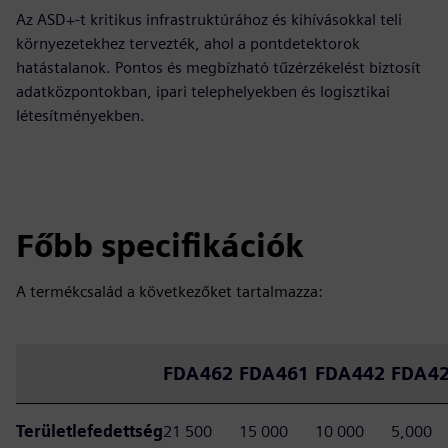
Az ASD+-t kritikus infrastruktúrához és kihívásokkal teli
környezetekhez tervezték, ahol a pontdetektorok
hatástalanok. Pontos és megbízható tűzérzékelést biztosít
adatközpontokban, ipari telephelyekben és logisztikai
létesítményekben.
Főbb specifikációk
A termékcsalád a következőket tartalmazza:
FDA462
FDA461
FDA442
FDA4
Területlefedettség
21 500
15 000
10 000
5,000