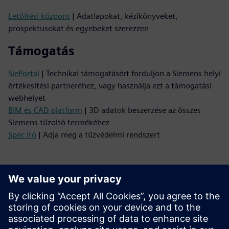
Letöltési központ
| Adatlapokat, kézikönyveket,
prospektusokat és egyebeket szerezzen
Támogatás
SiePortal
| Technikai támogatásért forduljon a Siemens helyi
értékesítési partneréhez, vagy használja ezt a támogatási
webhelyet
BIM és CAD platform
| 3D adatok beszerzése az összes
Siemens tűzoltó termékéhez
Spec író
| Adja meg a tűzvédelmi rendszert