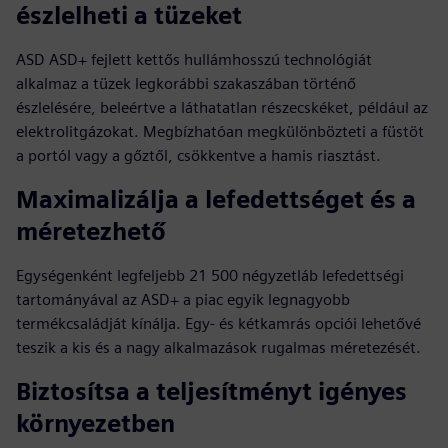
észlelheti a tüzeket
ASD ASD+ fejlett kettős hullámhosszú technológiát
alkalmaz a tüzek legkorábbi szakaszában történő
észlelésére, beleértve a láthatatlan részecskéket, például az
elektrolitgázokat. Megbízhatóan megkülönbözteti a füstöt
a portól vagy a gőztől, csökkentve a hamis riasztást.
Maximalizálja a lefedettséget és a
méretezhető
Egységenként legfeljebb 21 500 négyzetláb lefedettségi
tartományával az ASD+ a piac egyik legnagyobb
termékcsaládját kínálja. Egy- és kétkamrás opciói lehetővé
teszik a kis és a nagy alkalmazások rugalmas méretezését.
Biztosítsa a teljesítményt igényes
környezetben