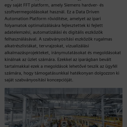
egy saját FFT platform, amely Siemens hardver- és
szoftvermegoldásokat használ. Ez a Data Driven
Automation Platform rövidítése, amelyet az ipari
folyamatok optimalizálására fejlesztettek ki fejlett
adatelemzési, automatizálási és digitális eszközök
felhasználásával. A szabványosítási eszközök rugalmas
alkatrészlistákat, tervrajzokat, vizualizálási
alkalmazásprojekteket, iránymutatásokat és megoldásokat
kínálnak az üzlet számára. Ezekkel az iparágban bevált
tartalmakkal ezek a megoldások lehetővé teszik az ügyfél
számára, hogy támogatásunkkal hatékonyan dolgozzon ki
saját szabványosítási koncepcióját.