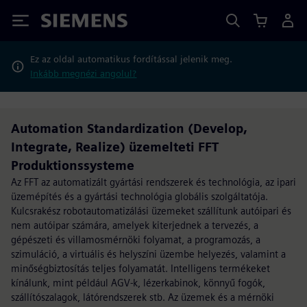
Siemens
Ez az oldal automatikus fordítással jelenik meg.
Inkább megnézi angolul?
Automation Standardization (Develop,
Integrate, Realize) üzemelteti FFT
Produktionssysteme
Az FFT az automatizált gyártási rendszerek és technológia, az ipari
üzemépítés és a gyártási technológia globális szolgáltatója.
Kulcsrakész robotautomatizálási üzemeket szállítunk autóipari és
nem autóipar számára, amelyek kiterjednek a tervezés, a
gépészeti és villamosmérnöki folyamat, a programozás, a
szimuláció, a virtuális és helyszíni üzembe helyezés, valamint a
minőségbiztosítás teljes folyamatát. Intelligens termékeket
kínálunk, mint például AGV-k, lézerkabinok, könnyű fogók,
szállítószalagok, látórendszerek stb. Az üzemek és a mérnöki