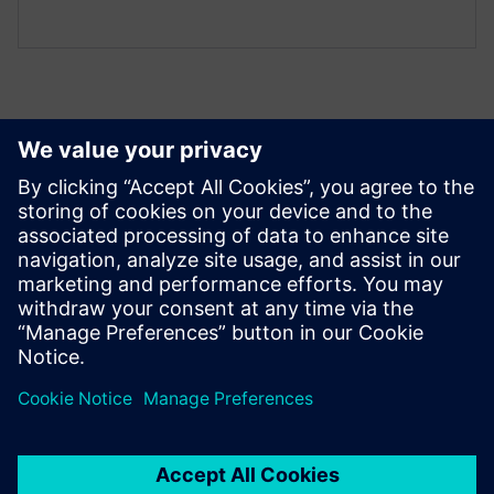
Erőforrások és kapcsolódó
termékek megismerése
Feltételek