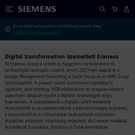
Siemens
Ez az oldal automatikus fordítással jelenik meg.
Inkább megnézi angolul?
Digital transformation üzemelteti Eraneos
Az Eraneos Group a vezető és független menedzsment és
technológiai tanácsadó csoport, amely 2021-ben alakult ki a
Ginkgo Management Consulting, a Quint Group és az AWK Group
szövetségéből. A csoport három kontinensen szolgálja ki
ügyfeleit, ahol mintegy 1000 elkötelezett és magasan képzett
szakember dolgozik együtt a digitális lehetőségek teljes
kiaknázásán. A szolgáltatások a digitális üzleti modellek
fejlesztésétől és az adatelemzéstől a kiberbiztonságig terjednek,
a beszerzéstől és az informatikai tanácsadástól a komplex
átalakítási projektek irányításáig terjednek. Az Eraneos irodákkal
rendelkezik Európában, Ázsiában és Észak-Amerikában.