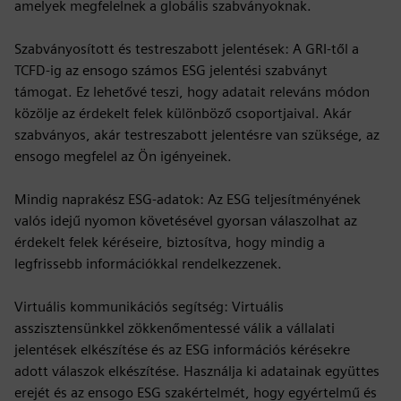
amelyek megfelelnek a globális szabványoknak.
Szabványosított és testreszabott jelentések: A GRI-től a
TCFD-ig az ensogo számos ESG jelentési szabványt
támogat. Ez lehetővé teszi, hogy adatait releváns módon
közölje az érdekelt felek különböző csoportjaival. Akár
szabványos, akár testreszabott jelentésre van szüksége, az
ensogo megfelel az Ön igényeinek.
Mindig naprakész ESG-adatok: Az ESG teljesítményének
valós idejű nyomon követésével gyorsan válaszolhat az
érdekelt felek kéréseire, biztosítva, hogy mindig a
legfrissebb információkkal rendelkezzenek.
Virtuális kommunikációs segítség: Virtuális
asszisztensünkkel zökkenőmentessé válik a vállalati
jelentések elkészítése és az ESG információs kérésekre
adott válaszok elkészítése. Használja ki adatainak együttes
erejét és az ensogo ESG szakértelmét, hogy egyértelmű és