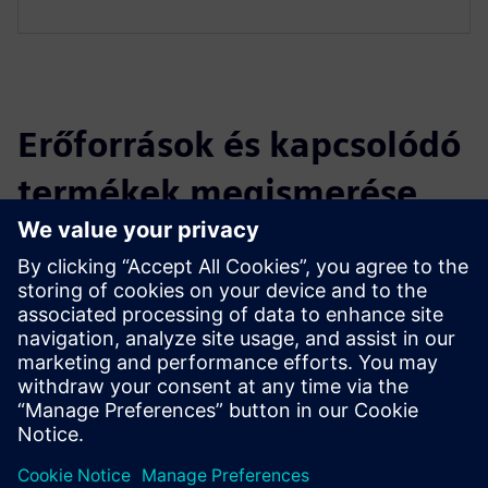
Erőforrások és kapcsolódó
termékek megismerése
További információk és források
ESG Reporting
Feltételek