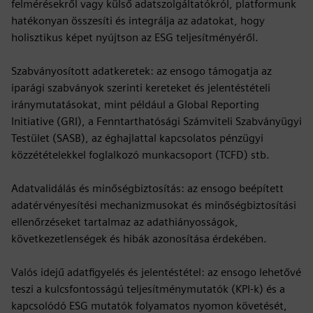
felmérésekről vagy külső adatszolgáltatókról, platformunk
hatékonyan összesíti és integrálja az adatokat, hogy
holisztikus képet nyújtson az ESG teljesítményéről.
Szabványosított adatkeretek: az ensogo támogatja az
iparági szabványok szerinti kereteket és jelentéstételi
iránymutatásokat, mint például a Global Reporting
Initiative (GRI), a Fenntarthatósági Számviteli Szabványügyi
Testület (SASB), az éghajlattal kapcsolatos pénzügyi
közzétételekkel foglalkozó munkacsoport (TCFD) stb.
Adatvalidálás és minőségbiztosítás: az ensogo beépített
adatérvényesítési mechanizmusokat és minőségbiztosítási
ellenőrzéseket tartalmaz az adathiányosságok,
következetlenségek és hibák azonosítása érdekében.
Valós idejű adatfigyelés és jelentéstétel: az ensogo lehetővé
teszi a kulcsfontosságú teljesítménymutatók (KPI-k) és a
kapcsolódó ESG mutatók folyamatos nyomon követését,