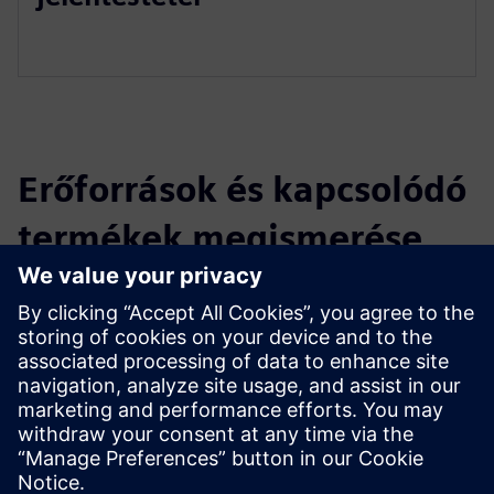
Erőforrások és kapcsolódó
termékek megismerése
További információk és források
ESG Data Management
Feltételek