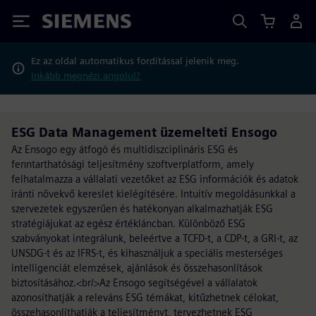
Siemens
Ez az oldal automatikus fordítással jelenik meg.
Inkább megnézi angolul?
ESG Data Management üzemelteti Ensogo
Az Ensogo egy átfogó és multidiszciplináris ESG és
fenntarthatósági teljesítmény szoftverplatform, amely
felhatalmazza a vállalati vezetőket az ESG információk és adatok
iránti növekvő kereslet kielégítésére. Intuitív megoldásunkkal a
szervezetek egyszerűen és hatékonyan alkalmazhatják ESG
stratégiájukat az egész értékláncban. Különböző ESG
szabványokat integrálunk, beleértve a TCFD-t, a CDP-t, a GRI-t, az
UNSDG-t és az IFRS-t, és kihasználjuk a speciális mesterséges
intelligenciát elemzések, ajánlások és összehasonlítások
biztosításához.<br/>Az Ensogo segítségével a vállalatok
azonosíthatják a releváns ESG témákat, kitűzhetnek célokat,
összehasonlíthatják a teljesítményt, tervezhetnek ESG