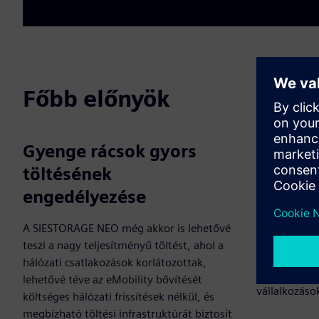
Főbb előnyök
Gyenge rácsok gyors
Intelli
töltésének
terhelé
engedélyezése
A rendszer e
és a fogyaszt
A SIESTORAGE NEO még akkor is lehetővé
energiát és k
teszi a nagy teljesítményű töltést, ahol a
optimalizálv
hálózati csatlakozások korlátozottak,
csökkentve 
lehetővé téve az eMobility bővítését
vállalkozáso
költséges hálózati frissítések nélkül, és
megbízható töltési infrastruktúrát biztosít