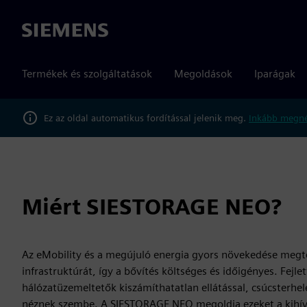
Siemens
Termékek és szolgáltatások
Megoldások
Iparágak
Ez az oldal automatikus fordítással jelenik meg.
Inkább megné
Miért SIESTORAGE NEO?
Az eMobility és a megújuló energia gyors növekedése megte
infrastruktúrát, így a bővítés költséges és időigényes. Fejlet
hálózatüzemeltetők kiszámíthatatlan ellátással, csúcsterhelé
néznek szembe. A SIESTORAGE NEO megoldja ezeket a kihívá