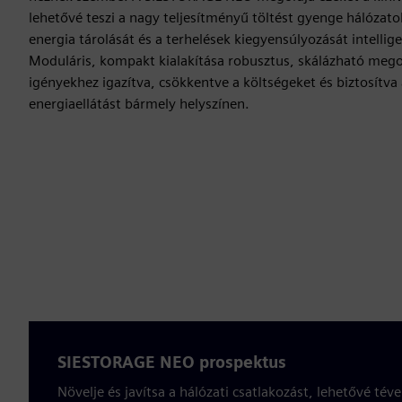
lehetővé teszi a nagy teljesítményű töltést gyenge hálózato
energia tárolását és a terhelések kiegyensúlyozását intell
Moduláris, kompakt kialakítása robusztus, skálázható mego
igényekhez igazítva, csökkentve a költségeket és biztosítv
energiaellátást bármely helyszínen.
SIESTORAGE NEO prospektus
Növelje és javítsa a hálózati csatlakozást, lehetővé tév