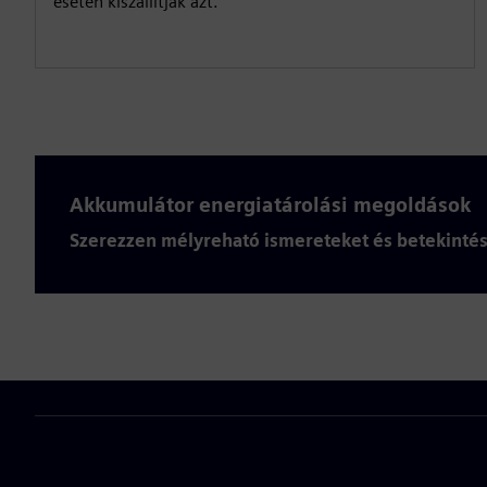
esetén kiszállítják azt.
Akkumulátor energiatárolási megoldások
Szerezzen mélyreható ismereteket és betekintés