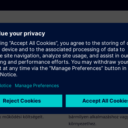
gens és hatékony
Moduláris, méret
skezelés
és robusztus kial
gyensúlyba hozza a termelést
A SIESTORAGE NEO kompakt,
ást, tárolja a saját termelésű
többfunkciós háza robusztus 
ezeli a csúcsterheléseket,
hatásokkal szemben, és egyed
a az energiafelhasználást és
igényekhez igazítható, rugal
a hálózatüzemeltetők és
megbízható energiatárolást bi
k működési költségeit.
bármilyen alkalmazáshoz vag
környezethez.