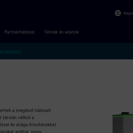
Regi
Partnerhálózat
Témák és adatok
zi angolul?
rheli a meglévő hálózati
t tárolás nélkül a
ssel és drága frissítésekkel
sokat azáltal, hogy