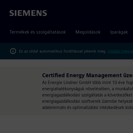
Siemens
Termékek és szolgáltatások
Megoldások
Iparágak
Ez az oldal automatikus fordítással jelenik meg.
Inkább megné
Certified Energy Management üze
Az Energie Lindner GmbH több mint 10 éve fogla
energiahatékonyságuk növelésében, a munkafol
energiagazdálkodási szolgáltatás a következőke
energiagazdálkodási szoftverek üzembe helyezése
adatelemzés és optimalizálási intézkedések kid