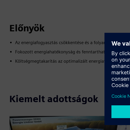
Előnyök
Az energiafogyasztás csökkentése és a folyamatok optim
Fokozott energiahatékonyság és fenntarthatóság
Költségmegtakarítás az optimalizált energiafogyasztás m
Kiemelt adottságok