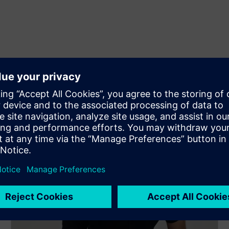
alizálása
iatt