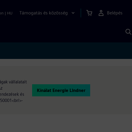
Támogatás és közösség
Belépés
on
|
HU
K
S
s
ak vállalatait
Az
Kínálat Energie Lindner
rendezések és
 50001<br/>-