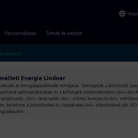
Regi
Partnerhálózat
Témák és adatok
zi angolul?
melteti Energie Lindner
lkozik az energiagazdálkodás témájával. Támogatják a különböző iparág
yamatok optimalizálásában és a költségek csökkentésében.<br/><br/>
t tartalmazza: <br/>- tanácsadás <br/>- mérési koncepció<br/>- mérőbe
, beleértve a jelentéseket és riasztásokat<br/>- ellenőrzések stb. ISO
olgozása<br/>