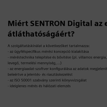
Miért SENTRON Digital az 
átláthatóságáért?
A szolgáltatáskínálat a következőket tartalmazza:
- az ügyfélspecifikus mérési koncepció kialakítása
- méréstechnika telepítése és bővítése (pl. villamos energia, 
levegő, termelési mennyiség,...)
- az energiaadat-szoftver konfigurálása az adatok megjelen
beleértve a jelentés- és riasztáskezelést
- az ISO 50001 szabvány szerinti könyvvizsgálat
- ideiglenes mérés és hálózati elemzés