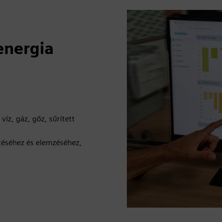
energia
víz, gáz, gőz, sűrített
ítéséhez és elemzéséhez,