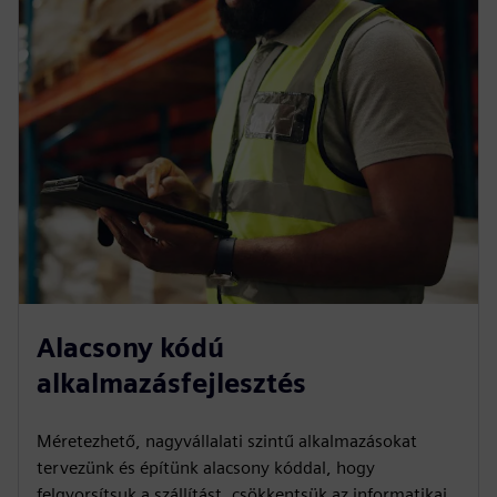
Alacsony kódú
alkalmazásfejlesztés
Méretezhető, nagyvállalati szintű alkalmazásokat
tervezünk és építünk alacsony kóddal, hogy
felgyorsítsuk a szállítást, csökkentsük az informatikai