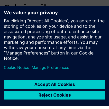
Gobain-nál
A Saint‑Gobain együttműködött az Emixával, hogy egyedi,
alacsony kódú megrendeléskezelési rendszert építsen ki a
Mendix-en, amely teljes mértékben integrálja az ERP, a MES
és a CRM munkafolyamatokat. Az eredmény: jobb gyártási
pontosság, csökkent hulladék, gyorsabb rendelésre készült
gipszkarton termékek szállítása.