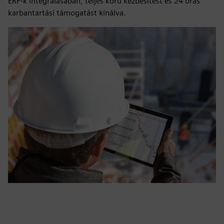
ERP-k integrálásában, teljes körű kézbesítést és 24 órás
karbantartási támogatást kínálva.