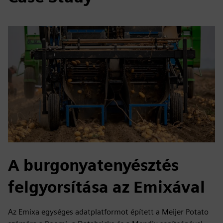
A burgonyatenyésztés
felgyorsítása az Emixával
Az Emixa egységes adatplatformot épített a Meijer Potato