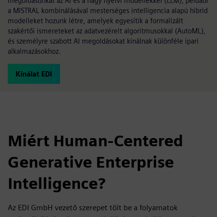
megoldásunkat az AI és a nagy nyelvi modellekkel (LLM), például
a MISTRAL kombinálásával mesterséges intelligencia alapú hibrid
modelleket hozunk létre, amelyek egyesítik a formalizált
szakértői ismereteket az adatvezérelt algoritmusokkal (AutoML),
és személyre szabott AI megoldásokat kínálnak különféle ipari
alkalmazásokhoz.
Kínálat EDI
Miért Human-Centered
Generative Enterprise
Intelligence?
Az EDI GmbH vezető szerepet tölt be a folyamatok