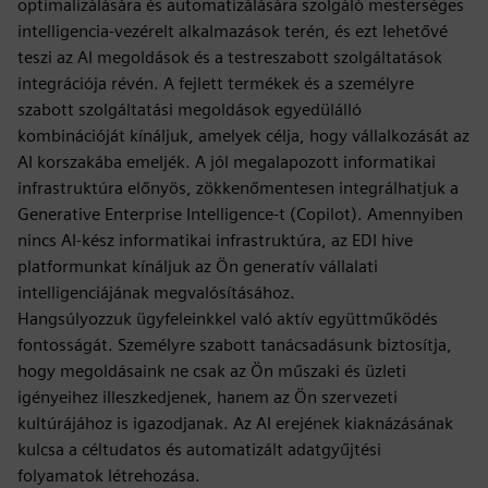
optimalizálására és automatizálására szolgáló mesterséges
intelligencia-vezérelt alkalmazások terén, és ezt lehetővé
teszi az AI megoldások és a testreszabott szolgáltatások
integrációja révén. A fejlett termékek és a személyre
szabott szolgáltatási megoldások egyedülálló
kombinációját kínáljuk, amelyek célja, hogy vállalkozását az
AI korszakába emeljék. A jól megalapozott informatikai
infrastruktúra előnyös, zökkenőmentesen integrálhatjuk a
Generative Enterprise Intelligence-t (Copilot). Amennyiben
nincs AI-kész informatikai infrastruktúra, az EDI hive
platformunkat kínáljuk az Ön generatív vállalati
intelligenciájának megvalósításához.
Hangsúlyozzuk ügyfeleinkkel való aktív együttműködés
fontosságát. Személyre szabott tanácsadásunk biztosítja,
hogy megoldásaink ne csak az Ön műszaki és üzleti
igényeihez illeszkedjenek, hanem az Ön szervezeti
kultúrájához is igazodjanak. Az AI erejének kiaknázásának
kulcsa a céltudatos és automatizált adatgyűjtési
folyamatok létrehozása.