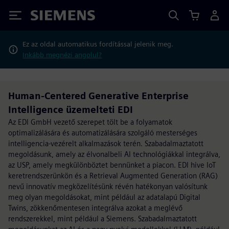
Siemens
Ez az oldal automatikus fordítással jelenik meg.
Inkább megnézi angolul?
Human-Centered Generative Enterprise
Intelligence üzemelteti EDI
Az EDI GmbH vezető szerepet tölt be a folyamatok
optimalizálására és automatizálására szolgáló mesterséges
intelligencia-vezérelt alkalmazások terén. Szabadalmaztatott
megoldásunk, amely az élvonalbeli AI technológiákkal integrálva,
az USP, amely megkülönböztet bennünket a piacon. EDI hive IoT
keretrendszerünkön és a Retrieval Augmented Generation (RAG)
nevű innovatív megközelítésünk révén hatékonyan valósítunk
meg olyan megoldásokat, mint például az adatalapú Digital
Twins, zökkenőmentesen integrálva azokat a meglévő
rendszerekkel, mint például a Siemens. Szabadalmaztatott