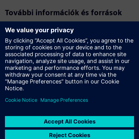
További információk és források
AI-alapú bunkergazdálkodás hulladékból energiáig (EDI
kibontása)
EDI bemutató és tesztemonials 2024
EDI emberközpontú generatív vállalati intelligencia
(Áttekintés)
Feltételek