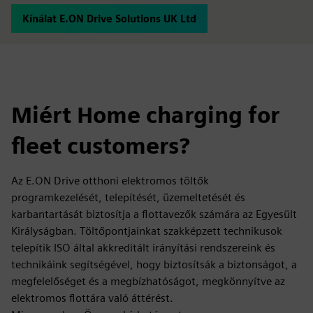
Kínálat E.ON Drive Solutions UK Ltd
Miért Home charging for
fleet customers?
Az E.ON Drive otthoni elektromos töltők
programkezelését, telepítését, üzemeltetését és
karbantartását biztosítja a flottavezők számára az Egyesült
Királyságban. Töltőpontjainkat szakképzett technikusok
telepítik ISO által akkreditált irányítási rendszereink és
technikáink segítségével, hogy biztosítsák a biztonságot, a
megfelelőséget és a megbízhatóságot, megkönnyítve az
elektromos flottára való áttérést.