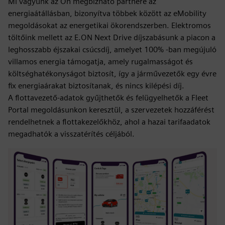
Mi vagyunk az Ön megbízható partnere az
energiaátállásban, bizonyítva többek között az eMobility
megoldásokat az energetikai ökorendszerben. Elektromos
töltőink mellett az E.ON Next Drive díjszabásunk a piacon a
leghosszabb éjszakai csúcsdíj, amelyet 100% -ban megújuló
villamos energia támogatja, amely rugalmasságot és
költséghatékonyságot biztosít, így a járművezetők egy évre
fix energiaárakat biztosítanak, és nincs kilépési díj.
A flottavezető-adatok gyűjthetők és felügyelhetők a Fleet
Portal megoldásunkon keresztül, a szervezetek hozzáférést
rendelhetnek a flottakezelőkhöz, ahol a hazai tarifaadatok
megadhatók a visszatérítés céljából.