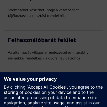
Jelentéseket készíthet, hogy a vezetőséget
tájékoztassa a riasztási trendekről.
Felhasználóbarát felület
Az alkalmazás világos elrendezéssel és interaktív
elemekkel rendelkezik a gyors navigációhoz.
Testreszabás
Szükség esetén a műszerfal további diagramokkal,
kördiagramokkal stb. bővíthető, hogy tükrözze az
ügyfél specifikus igényeit.