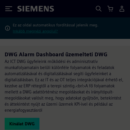
Siemens
Ez az oldal automatikus fordítással jelenik meg.
Inkább megnézi angolul?
DWG Alarm Dashboard üzemelteti DWG
Az ICT DWG ügyfeleink működési és adminisztratív
munkafolyamatain belüli különféle folyamatok és feladatok
automatizálásával és digitalizálásával segíti ügyfeleinket a
digitalizálásban. Ez az IT és az OT teljes integrációjával érhető el,
kezdve az ERP rétegtől a terepi szintig.<br/>A fő folyamatok
mellett a DWG adattörténész megoldásokat és irányítópult-
megoldásokat valósít meg, hogy adatokat gyűjtsön, betekintést
és áttekintést nyújt az üzemi üzemek KPI-ivel és például az
energiafogyasztásról
Kínálat DWG