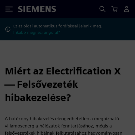
Siemens
Ez az oldal automatikus fordítással jelenik meg.
Inkább megnézi angolul?
Miért az Electrification X
— Felsővezeték
hibakezelése?
A hatékony hibakezelés elengedhetetlen a megbízható
villamosenergia-hálózatok fenntartásához, mégis a
felsővezetékek hibáinak felkutatásához hagyományosan