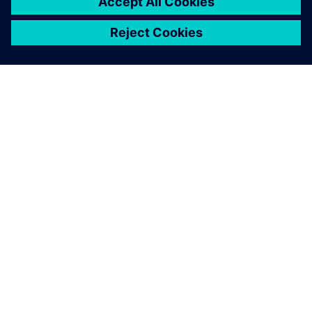
A SIEMENS BEMUTATÁSA
CÉGADATOK
KAPCSOLATFELVÉTEL
KARRIER