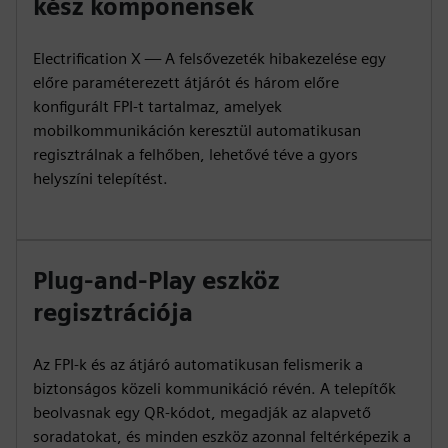
kész komponensek
Electrification X — A felsővezeték hibakezelése egy
előre paraméterezett átjárót és három előre
konfigurált FPI-t tartalmaz, amelyek
mobilkommunikáción keresztül automatikusan
regisztrálnak a felhőben, lehetővé téve a gyors
helyszíni telepítést.
Plug-and-Play eszköz
regisztrációja
Az FPI-k és az átjáró automatikusan felismerik a
biztonságos közeli kommunikáció révén. A telepítők
beolvasnak egy QR-kódot, megadják az alapvető
soradatokat, és minden eszköz azonnal feltérképezik a