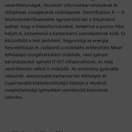
vezérlőhelyiségek, összetett informatikai rendszerek és
időigényes vonaljáratok szükségesek. Electrification X — A
felsővezeték-hibakezelés egyszerűsíti ezt a folyamatot
azáltal, hogy a hibainformációkat, beleértve a pontos hiba
helyét is, közvetlenül a karbantartó személyzetnek küld. Ez
kiküszöböli a kézi járőröket, felgyorsítja az energia
helyreállítását és csökkenti a működési erőfeszítést Mivel
felhőalapú szolgáltatásként működik, nem igényel
beruházásokat igénylő IT-/OT infrastruktúrát, és még
vezérlőterem nélkül is működik. Az eredmény gyorsabb
válaszidő, alacsonyabb karbantartási költségek és
rugalmasabb középfeszültségű hálózat a növekvő
megbízhatósági igényekkel szembesülő közművek
számára.