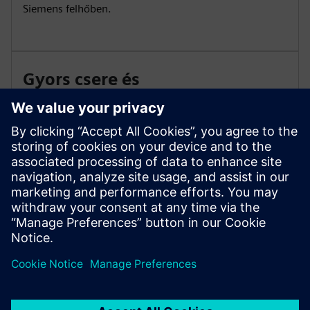
Siemens felhőben.
Gyors csere és
eszközszinkronizálás
Cserélje ki a hibajelzőket percek alatt. A régi és az új
QR-kódok szkennelése frissíti a sorozatszámot a
Siemens felhőben, lehetővé téve a zökkenőmentes
folytonosságot a rendszer újrakonfigurálása nélkül.