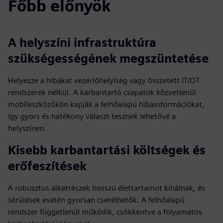
Főbb előnyök
A helyszíni infrastruktúra
szükségességének megszüntetése
Helyezze a hibákat vezérlőhelyiség vagy összetett IT/OT
rendszerek nélkül. A karbantartó csapatok közvetlenül
mobileszközökön kapják a felhőalapú hibainformációkat,
így gyors és hatékony választ tesznek lehetővé a
helyszínen.
Kisebb karbantartási költségek és
erőfeszítések
A robusztus alkatrészek hosszú élettartamot kínálnak, és
sérülések esetén gyorsan cserélhetők. A felhőalapú
rendszer függetlenül működik, csökkentve a folyamatos