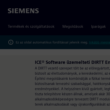
Siemens
Termékek és szolgáltatások
Megoldások
Iparágak
Ez az oldal automatikus fordítással jelenik meg.
Inkább megné
ICE® Software üzemelteti DIRTT E
A DIRTT vezető szerepet tölt be az előregyártot
biztosít az élettudományok, a kereskedelmi, az e
Építési megoldásaink kombinálják a fizikai term
biztosítsanak tervezési szabadsággal, hatékonys
eredményekkel. A helyszínen kívül gyártott, leg
tiszta telepítésre készen állnak, amelyek akár 3
alkalmazkodóképességre tervezett DIRTT modulari
terek alkalmazkodását vagy újrakonfigurálását az