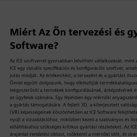
Miért Az Ön tervezési és g
Software?
Az ICE szoftverrel gyorsabban bővítheti vállalkozását, mint 
ICE egy vizuális specifikációs és konfigurációs szoftver, ame
jutás módját. Az értékesítést, a tervezést és a gyártást ös
Önnel együtt dolgozunk, hogy elkészítjük termékkatalógusá
leegyszerűsíti a termékek konfigurálásának, árképzésének é
az ügyfelek számára. Egy lépésben egy mérnöki anyagszámlá
a gyártás támogatására. A fejlett 3D, a kiterjesztett valóság
(VR) képességeinek köszönhetően az ICE Software felejthet
nyújt a vizualizációhoz, miközben kezeli a szabványos és ö
előállításához szükséges kritikus gyártási részleteket. Az ICE
árajánlat-rendelési ciklust, csökkenti a mérnöki időt, és dr