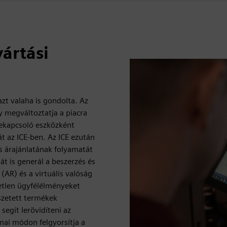
yártási
azt valaha is gondolta. Az
ly megváltoztatja a piacra
szekapcsoló eszközként
t az ICE-ben. Az ICE ezután
s árajánlatának folyamatát
t is generál a beszerzés és
 (AR) és a virtuális valóság
etlen ügyfélélményeket
sszetett termékek
 segít lerövidíteni az
ámai módon felgyorsítja a