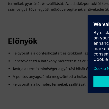
termékek gyártását és szállítását. Az adatközpontoktól kez
számos gyártóval együttműködve segítenek a növekedésük 
Előnyök
Felgyorsítja a döntéshozatalt és csökkenti az értékesítési
Lehetővé teszi a hatékony méretezést az érintőpontok 
Javítja a termékminőséget a gyártási hibák és hiányossá
A pontos anyagszámla megszünteti a hulladékot és biztos
Felgyorsítja a komplex termékek szállítását