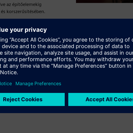
dve az építőelemekig
és korszerűsítésében.
 ciklust
számának csökkentésével
gok minimalizálásával
ítja az anyagok rendelkezésre állását