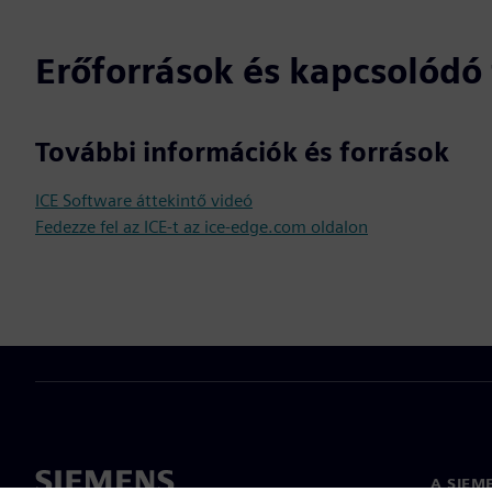
Erőforrások és kapcsolód
További információk és források
ICE Software áttekintő videó
Fedezze fel az ICE-t az ice-edge.com oldalon
A SIEM