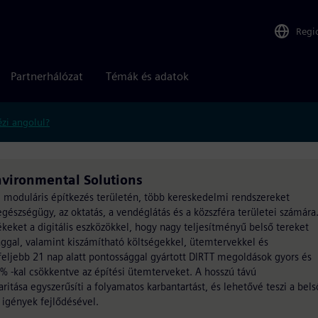
Regi
Partnerhálózat
Témák és adatok
zi angolul?
nvironmental Solutions
t, moduláris építkezés területén, több kereskedelmi rendszereket
gészségügy, az oktatás, a vendéglátás és a közszféra területei számára
ékeket a digitális eszközökkel, hogy nagy teljesítményű belső tereket
ággal, valamint kiszámítható költségekkel, ütemtervekkel és
feljebb 21 nap alatt pontossággal gyártott DIRTT megoldások gyors és
0% -kal csökkentve az építési ütemterveket. A hosszú távú
tása egyszerűsíti a folyamatos karbantartást, és lehetővé teszi a bels
 igények fejlődésével.