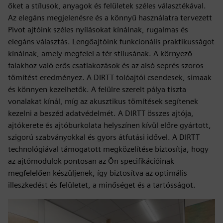
őket a stílusok, anyagok és felületek széles választékával.
Az elegáns megjelenésre és a könnyű használatra tervezett
Pivot ajtóink széles nyílásokat kínálnak, rugalmas és
elegáns választás. Lengőajtóink funkcionális praktikusságot
kínálnak, amely megfelel a tér stílusának. A környező
falakhoz való erős csatlakozások és az alsó seprés szoros
tömítést eredményez. A DIRTT tolóajtói csendesek, simaak
és könnyen kezelhetők. A felülre szerelt pálya tiszta
vonalakat kínál, míg az akusztikus tömítések segítenek
kezelni a beszéd adatvédelmét. A DIRTT összes ajtója,
ajtókerete és ajtóburkolata helyszínen kívül előre gyártott,
szigorú szabványokkal és gyors átfutási idővel. A DIRTT
technológiával támogatott megközelítése biztosítja, hogy
az ajtómodulok pontosan az Ön specifikációinak
megfelelően készüljenek, így biztosítva az optimális
illeszkedést és felületet, a minőséget és a tartósságot.