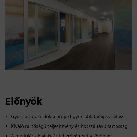
Előnyök
Gyors átfutási idők a projekt gyorsabb befejezéséhez
Kiváló minőségű teljesítmény és hosszú távú tartósság
A moduláris kialakítás lehetővé teszi a jövőbeni