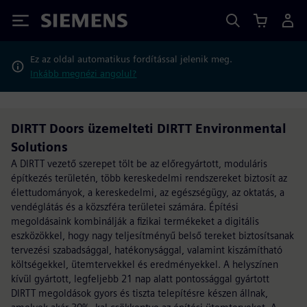
Siemens
Ez az oldal automatikus fordítással jelenik meg.
Inkább megnézi angolul?
DIRTT Doors üzemelteti DIRTT Environmental
Solutions
A DIRTT vezető szerepet tölt be az előregyártott, moduláris
építkezés területén, több kereskedelmi rendszereket biztosít az
élettudományok, a kereskedelmi, az egészségügy, az oktatás, a
vendéglátás és a közszféra területei számára. Építési
megoldásaink kombinálják a fizikai termékeket a digitális
eszközökkel, hogy nagy teljesítményű belső tereket biztosítsanak
tervezési szabadsággal, hatékonysággal, valamint kiszámítható
költségekkel, ütemtervekkel és eredményekkel. A helyszínen
kívül gyártott, legfeljebb 21 nap alatt pontossággal gyártott
DIRTT megoldások gyors és tiszta telepítésre készen állnak,