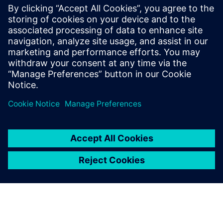
DIRTT Doors brosúra
Fedezze fel az Ajtókat a Dirtt.com oldalon
Feltételek