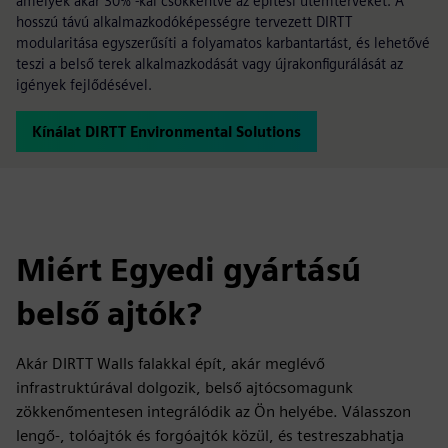
amelyek akár 30% -kal csökkentve az építési ütemterveket. A
hosszú távú alkalmazkodóképességre tervezett DIRTT
modularitása egyszerűsíti a folyamatos karbantartást, és lehetővé
teszi a belső terek alkalmazkodását vagy újrakonfigurálását az
igények fejlődésével.
Kínálat DIRTT Environmental Solutions
Miért Egyedi gyártású
belső ajtók?
Akár DIRTT Walls falakkal épít, akár meglévő
infrastruktúrával dolgozik, belső ajtócsomagunk
zökkenőmentesen integrálódik az Ön helyébe. Válasszon
lengő-, tolóajtók és forgóajtók közül, és testreszabhatja