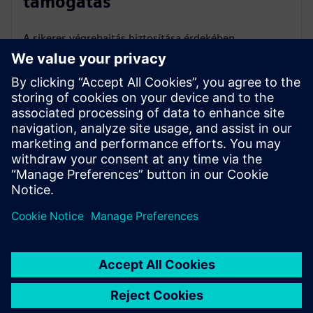
támogatás
A sikeres végrehajtás biztosítása érdekében
egyértelmű megoldási területeket, szállítási
megközelítéseket és az érdekelt felek felelősségét
határozzuk meg. Ez magában foglalja a változási
készenlétet, a belső képességfejlesztést, valamint a
szállítók bevonásának vagy beszerzési folyamatainak
támogatását.