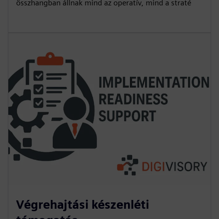
összhangban állnak mind az operatív, mind a straté
Végrehajtási készenléti