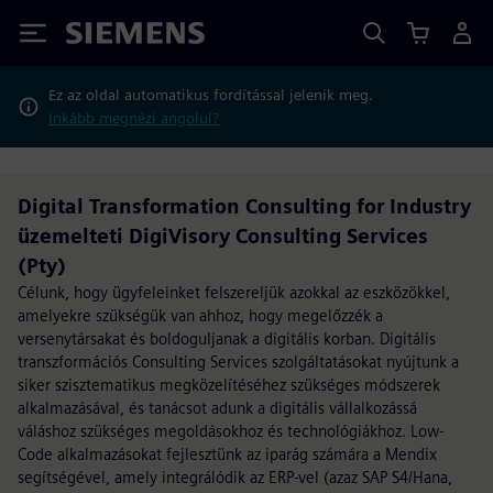
Siemens
Ez az oldal automatikus fordítással jelenik meg.
Inkább megnézi angolul?
Digital Transformation Consulting for Industry
üzemelteti DigiVisory Consulting Services
(Pty)
Célunk, hogy ügyfeleinket felszereljük azokkal az eszközökkel,
amelyekre szükségük van ahhoz, hogy megelőzzék a
versenytársakat és boldoguljanak a digitális korban. Digitális
transzformációs Consulting Services szolgáltatásokat nyújtunk a
siker szisztematikus megközelítéséhez szükséges módszerek
alkalmazásával, és tanácsot adunk a digitális vállalkozássá
váláshoz szükséges megoldásokhoz és technológiákhoz. Low-
Code alkalmazásokat fejlesztünk az iparág számára a Mendix
segítségével, amely integrálódik az ERP-vel (azaz SAP S4/Hana,