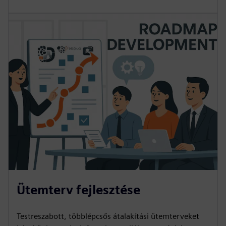
Ütemterv fejlesztése
Testreszabott, többlépcsős átalakítási ütemterveket