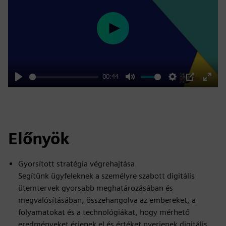
Play
00:44
Play
Mute
Settings
PIP
Enter
fulls
Előnyök
Gyorsított stratégia végrehajtása
Segítünk ügyfeleknek a személyre szabott digitális
ütemtervek gyorsabb meghatározásában és
megvalósításában, összehangolva az embereket, a
folyamatokat és a technológiákat, hogy mérhető
eredményeket érjenek el és értéket nyerjenek digitális