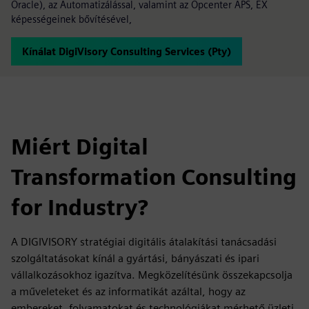
Oracle), az Automatizálással, valamint az Opcenter APS, EX
képességeinek bővítésével,
Kínálat DigiVisory Consulting Services (Pty)
Miért Digital
Transformation Consulting
for Industry?
A DIGIVISORY stratégiai digitális átalakítási tanácsadási
szolgáltatásokat kínál a gyártási, bányászati és ipari
vállalkozásokhoz igazítva. Megközelítésünk összekapcsolja
a műveleteket és az informatikát azáltal, hogy az
embereket, folyamatokat és technológiákat mérhető üzleti