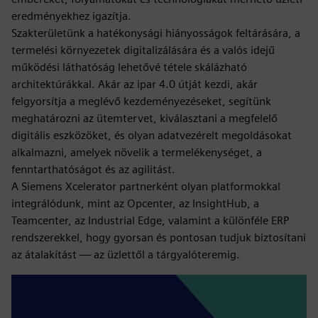
eredményekhez igazítja.
Szakterületünk a hatékonysági hiányosságok feltárására, a
termelési környezetek digitalizálására és a valós idejű
működési láthatóság lehetővé tétele skálázható
architektúrákkal. Akár az ipar 4.0 útját kezdi, akár
felgyorsítja a meglévő kezdeményezéseket, segítünk
meghatározni az ütemtervet, kiválasztani a megfelelő
digitális eszközöket, és olyan adatvezérelt megoldásokat
alkalmazni, amelyek növelik a termelékenységet, a
fenntarthatóságot és az agilitást.
A Siemens Xcelerator partnerként olyan platformokkal
integrálódunk, mint az Opcenter, az InsightHub, a
Teamcenter, az Industrial Edge, valamint a különféle ERP
rendszerekkel, hogy gyorsan és pontosan tudjuk biztosítani
az átalakítást — az üzlettől a tárgyalóteremig.