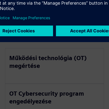
őzéséről és mérsékléséről
Működési technológia (OT)
megértése
OT Cybersecurity program
engedélyezése