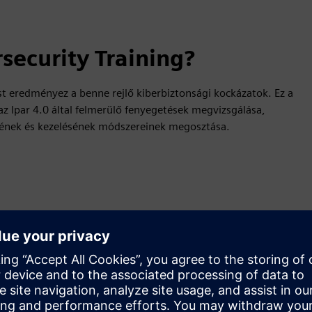
rsecurity Training?
ést eredményez a benne rejlő kiberbiztonsági kockázatok. Ez a
 az Ipar 4.0 által felmerülő fenyegetések megvizsgálása,
sének és kezelésének módszereinek megosztása.
ás vektorait
iberbiztonság az ipar 4.0 számára jelent