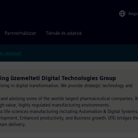
Regi
Partnerhálózat
Témák és adatok
zi angolul?
ning üzemelteti Digital Technologies Group
ising in digital transformation. We provide strategic technology and
 and advising some of the worlds largest pharmaceutical companies. 
gh value, highly regulated manufacturing environments.
ss life sciences manufacturing including Automation & Digital Systems
elopment, Enhanced productivity, and Business growth. DTG bridges th
ram delivery.