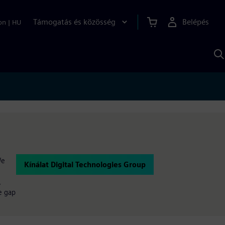
Támogatás és közösség
Belépés
on
|
HU
K
S
s
We
Kínálat Digital Technologies Group
,
e gap