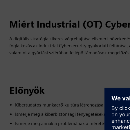
Miért Industrial (OT) Cybe
A digitális stratégia sikeres végrehajtása elismert növeked
foglalkozás az Industrial Cybersecurity gyakorlati feltárása,
valamint a gyártási szférában fellépő támadások megelőzé
Előnyök
Kibertudatos munkaerő-kultúra létrehozása
Ismerje meg a kiberbiztonsági fenyegetéseket és a támad
Ismerje meg annak a problémának a méretét, amelyet a k