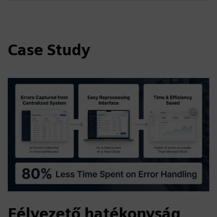
Case Study
Félvezető hatékonyság