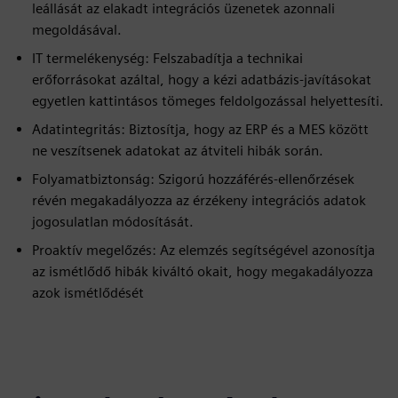
leállását az elakadt integrációs üzenetek azonnali
megoldásával.
IT termelékenység: Felszabadítja a technikai
erőforrásokat azáltal, hogy a kézi adatbázis-javításokat
egyetlen kattintásos tömeges feldolgozással helyettesíti.
Adatintegritás: Biztosítja, hogy az ERP és a MES között
ne veszítsenek adatokat az átviteli hibák során.
Folyamatbiztonság: Szigorú hozzáférés-ellenőrzések
révén megakadályozza az érzékeny integrációs adatok
jogosulatlan módosítását.
Proaktív megelőzés: Az elemzés segítségével azonosítja
az ismétlődő hibák kiváltó okait, hogy megakadályozza
azok ismétlődését