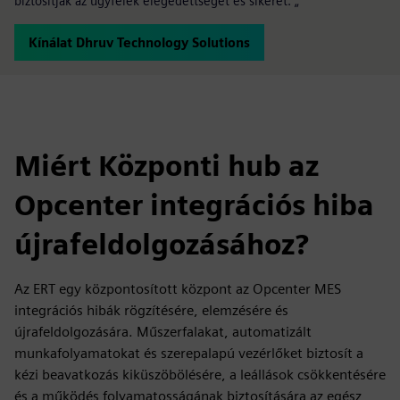
biztosítják az ügyfelek elégedettségét és sikerét. „
Kínálat Dhruv Technology Solutions
Miért Központi hub az
Opcenter integrációs hiba
újrafeldolgozásához?
Az ERT egy központosított központ az Opcenter MES
integrációs hibák rögzítésére, elemzésére és
újrafeldolgozására. Műszerfalakat, automatizált
munkafolyamatokat és szerepalapú vezérlőket biztosít a
kézi beavatkozás kiküszöbölésére, a leállások csökkentésére
és a működés folyamatosságának biztosítására az egész