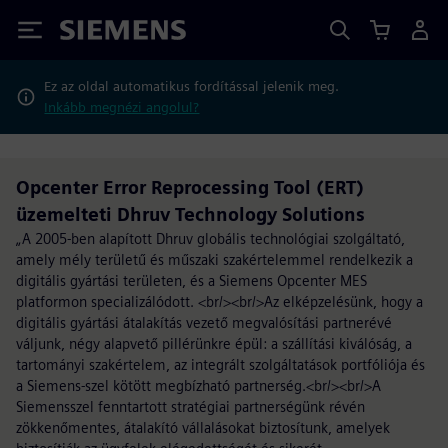
Siemens
Ez az oldal automatikus fordítással jelenik meg.
Inkább megnézi angolul?
Opcenter Error Reprocessing Tool (ERT)
üzemelteti Dhruv Technology Solutions
„A 2005-ben alapított Dhruv globális technológiai szolgáltató,
amely mély területű és műszaki szakértelemmel rendelkezik a
digitális gyártási területen, és a Siemens Opcenter MES
platformon specializálódott. <br/><br/>Az elképzelésünk, hogy a
digitális gyártási átalakítás vezető megvalósítási partnerévé
váljunk, négy alapvető pillérünkre épül: a szállítási kiválóság, a
tartományi szakértelem, az integrált szolgáltatások portfóliója és
a Siemens-szel kötött megbízható partnerség.<br/><br/>A
Siemensszel fenntartott stratégiai partnerségünk révén
zökkenőmentes, átalakító vállalásokat biztosítunk, amelyek