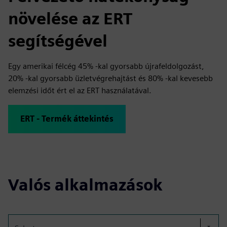
növelése az ERT
segítségével
Egy amerikai félcég 45% -kal gyorsabb újrafeldolgozást,
20% -kal gyorsabb üzletvégrehajtást és 80% -kal kevesebb
elemzési időt ért el az ERT használatával.
ERT - Termék áttekintés
Valós alkalmazások