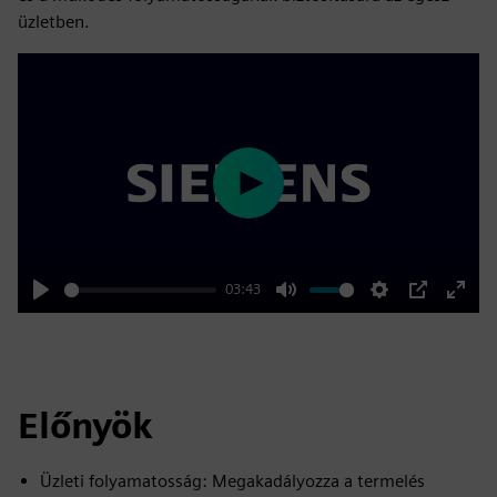
üzletben.
Play
03:43
Play
Mute
Settings
PIP
Enter
fulls
Előnyök
Üzleti folyamatosság: Megakadályozza a termelés