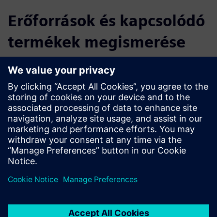
Erőforrások és kapcsolódó
termékek megismerése
További információk és források
ERT prospektus
Feltételek
A Siemens Opcenter bármely verziója