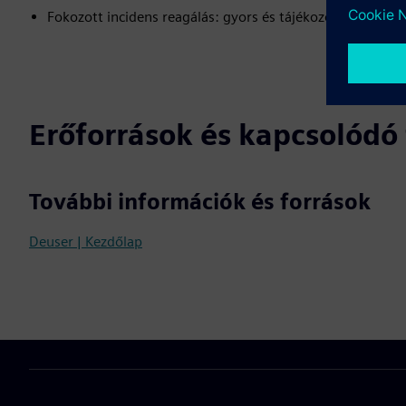
Fokozott incidens reagálás: gyors és tájékozott válasz a 
Erőforrások és kapcsolód
További információk és források
Deuser | Kezdőlap