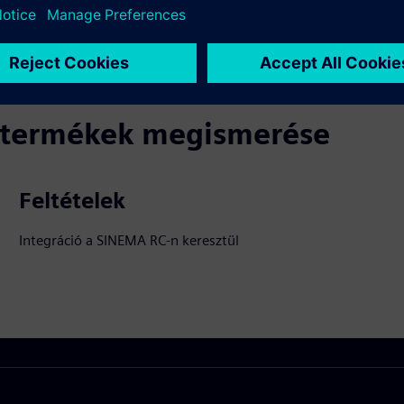
biztonsági incidensekre
ó termékek megismerése
Feltételek
Integráció a SINEMA RC-n keresztül