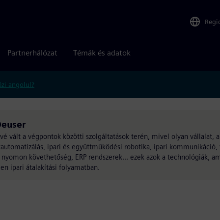
Regi
Partnerhálózat
Témák és adatok
zi angolul?
Deuser
vé vált a végpontok közötti szolgáltatások terén, mivel olyan vállalat,
matautomatizálás, ipari és együttműködési robotika, ipari kommunikáci
, nyomon követhetőség, ERP rendszerek... ezek azok a technológiák, a
n ipari átalakítási folyamatban.