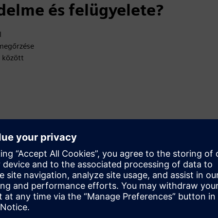
delme és felügyelete?
l
 megőrzése
 között
gy támadástípusból származó incidensek és behatolók ellen
zetet a lehetséges fenyegetésekről
szrevétlenül veszélyeztetett rendszert