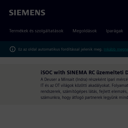
Siemens
Termékek és szolgáltatások
Megoldások
Iparágak
Ez az oldal automatikus fordítással jelenik meg.
Inkább megné
iSOC with SINEMA RC üzemelteti 
A Deuser a Minsait (Indra) részeként ipari mércé
IT és az OT világok közötti akadályokat. Folya
rendszerek, számítógépes látás, fejlett elemzés
számunkra, hogy átfogó partnerek legyünk minde