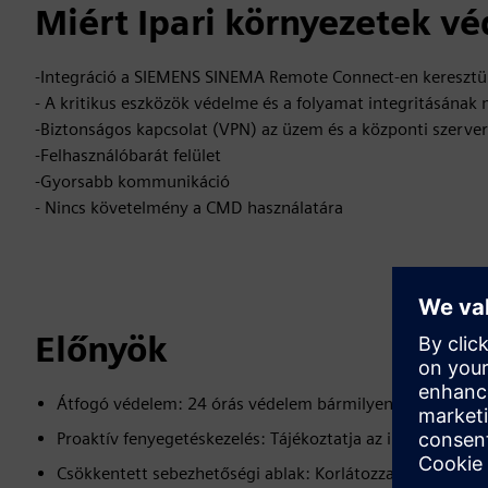
Miért Ipari környezetek vé
-Integráció a SIEMENS SINEMA Remote Connect-en keresztü
- A kritikus eszközök védelme és a folyamat integritásának
-Biztonságos kapcsolat (VPN) az üzem és a központi szerver
-Felhasználóbarát felület
-Gyorsabb kommunikáció
- Nincs követelmény a CMD használatára
Előnyök
Átfogó védelem: 24 órás védelem bármilyen forrásból va
Proaktív fenyegetéskezelés: Tájékoztatja az ipari környe
Csökkentett sebezhetőségi ablak: Korlátozza a hackerek é