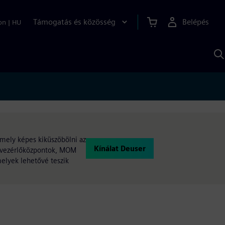
Támogatás és közösség
Belépés
on
|
HU
K
S
s
 amely képes kiküszöbölni az
Kínálat Deuser
ó, vezérlőközpontok, MOM
melyek lehetővé teszik