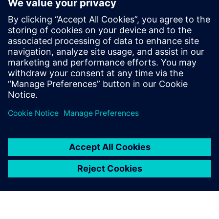
További információk és források
Satellite Connectivity (DETA-SatConnect)
Feltételek