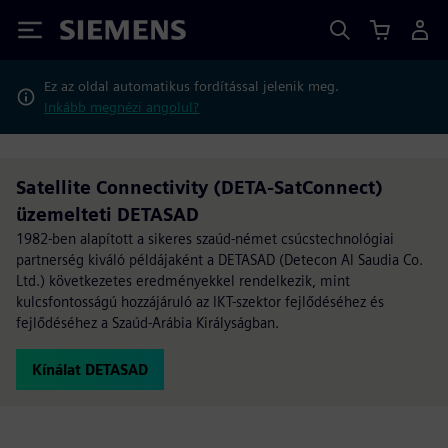
Siemens
Ez az oldal automatikus fordítással jelenik meg.
Inkább megnézi angolul?
Satellite Connectivity (DETA-SatConnect)
üzemelteti DETASAD
1982-ben alapított a sikeres szaúd-német csúcstechnológiai
partnerség kiváló példájaként a DETASAD (Detecon Al Saudia Co.
Ltd.) következetes eredményekkel rendelkezik, mint
kulcsfontosságú hozzájáruló az IKT-szektor fejlődéséhez és
fejlődéséhez a Szaúd-Arábia Királyságban.
Kínálat DETASAD