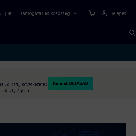
Támogatás és közösség
Belépés
on
|
HU
K
S
s
Kínálat DETASAD
a Co. Ltd.) következetes
ia Királyságban.