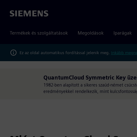
Siemens
Termékek és szolgáltatások
Megoldások
Iparágak
Ez az oldal automatikus fordítással jelenik meg.
Inkább megné
QuantumCloud Symmetric Key üze
1982-ben alapított a sikeres szaúd-német csúcst
eredményekkel rendelkezik, mint kulcsfontosságú