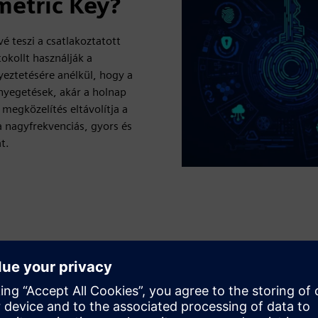
etric Key?
 teszi a csatlakoztatott
kollt használják a
yeztetésére anélkül, hogy a
enyegetések, akár a holnap
megközelítés eltávolítja a
a nagyfrekvenciás, gyors és
t.
umfenyegetést)