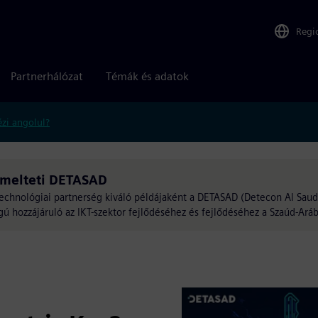
Regi
Partnerhálózat
Témák és adatok
zi angolul?
melteti DETASAD
echnológiai partnerség kiváló példájaként a DETASAD (Detecon Al Saudi
 hozzájáruló az IKT-szektor fejlődéséhez és fejlődéséhez a Szaúd-Aráb