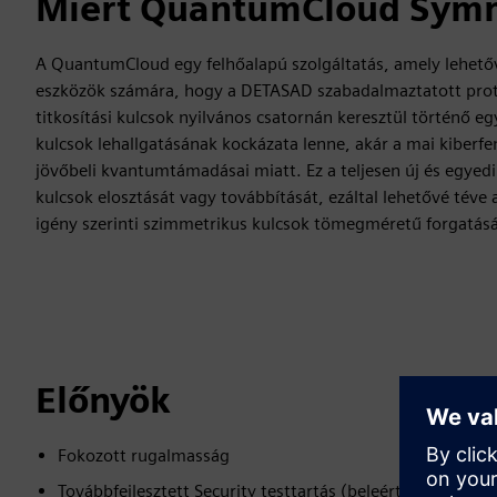
Miért QuantumCloud Symm
A QuantumCloud egy felhőalapú szolgáltatás, amely lehetővé
eszközök számára, hogy a DETASAD szabadalmaztatott proto
titkosítási kulcsok nyilvános csatornán keresztül történő eg
kulcsok lehallgatásának kockázata lenne, akár a mai kiberf
jövőbeli kvantumtámadásai miatt. Ez a teljesen új és egyedi 
kulcsok elosztását vagy továbbítását, ezáltal lehetővé téve 
igény szerinti szimmetrikus kulcsok tömegméretű forgatásá
Előnyök
Fokozott rugalmasság
Továbbfejlesztett Security testtartás (beleértve a kvant