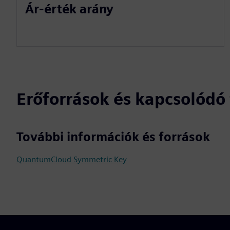
Ár-érték arány
Erőforrások és kapcsolód
További információk és források
QuantumCloud Symmetric Key