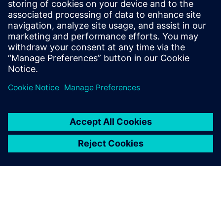
Vagy 2 GB vagy 8 GB (vagy magasabb) RAM
OpenGL®, NVIDIA® GeForce® GTX sorozat vagy AMD
Radeon™ RX sorozat kompatibilis
40 GB elérhető a merevlemezen vagy az SSD-n
A felhőalapú licenckezeléshez internetkapcsolat szükséges