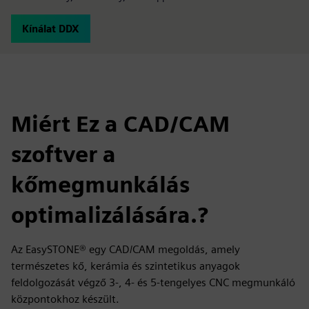
Kínálat DDX
Miért Ez a CAD/CAM
szoftver a
kőmegmunkálás
optimalizálására.?
Az EasySTONE® egy CAD/CAM megoldás, amely
természetes kő, kerámia és szintetikus anyagok
feldolgozását végző 3-, 4- és 5-tengelyes CNC megmunkáló
központokhoz készült.