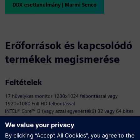
DDX esettanulmány | Marmi Senco
Erőforrások és kapcsolódó
termékek megismerése
Feltételek
17 hüvelykes monitor 1280x1024 felbontással vagy
1920×1080 Full HD felbontással
INTEL® Core™ i3 (vagy azzal egyenértékű) 32 vagy 64 bites
vagy INTEL® Core™ i7 processzor
Microsoft® Windows® 10 (korlátozott támogatás a
Windows 7 SP1 és a Windows 8 rendszerhez)