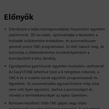
Előnyök
Ellenőrizze a teljes kőmegmunkálási folyamatot egyetlen
platformról. 3D tervezés, optimalizálja a fészkelést a
hulladék csökkentése érdekében, és automatikusan
generál precíz CNC-programokat. Ez időt takarít meg, és
biztosítja a zökkenőmentes munkafolyamatot a
koncepciótól a kész darabig.
Egységesítse gyártósorát egyetlen moduláris szoftverrel.
Az EasySTONE lehetővé teszi a 6 tengelyes robotok, a
CNC-k és a csuklós karok együttes programozását és
figyelését. Az automatizálás egyszerűsítése még soha
nem volt ilyen egyszerű. Javítsa a pontosságot és
növelje a termelékenységet az egész üzemben.
Könnyen kezelheti több CNC-gépet vagy teljes
gyártósorát egyetlen felületen keresztül. A műveletek