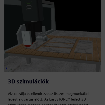
3D szimulációk
Vizualizálja és ellenőrizze az összes megmunkálási
lépést a gyártás előtt. Az EasySTONE® fejlett 3D
szimulációs motorja pontos ütközés-szabályozást,