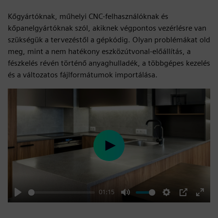
Kőgyártóknak, műhelyi CNC-felhasználóknak és
kőpanelgyártóknak szól, akiknek végpontos vezérlésre van
szükségük a tervezéstől a gépkódig. Olyan problémákat old
meg, mint a nem hatékony eszközútvonal-előállítás, a
fészkelés révén történő anyaghulladék, a többgépes kezelés
és a változatos fájlformátumok importálása.
Play
01:15
Play
Mute
Settings
PIP
Enter
fulls