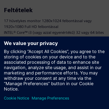
Feltételek
17 hüvelykes monitor 1280x1024 felbontással vagy
1920×1080 Full HD felbontással
INTEL® Core™ i3 (vagy azzal egyenértékű) 32 vagy 64 bites
vagy INTEL® Core™ i7 processzor
Microsoft® Windows® 10 (korlátozott támogatás a
Windows 7 SP1 és a Windows 8 rendszerhez)
Vagy 2 GB vagy 8 GB (vagy magasabb) RAM
OpenGL®, NVIDIA® GeForce® GTX sorozat vagy AMD
Radeon™ RX sorozat kompatibilis
40 GB elérhető a merevlemezen vagy az SSD-n
A felhőalapú licenckezeléshez internetkapcsolat szükséges