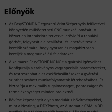
Előnyök
Az EasySTONE NC egyszerű érintőképernyős felületével
könnyedén működtetheti CNC munkaállomását. A
közvetlen interakcióra tervezve lerövidíti a tanulási
görbét, felgyorsítja a beállítást, és lehetővé teszi a
kezelők számára, hogy gyorsan és magabiztosan
kezeljék a megmunkálási feladatokat.
Alkalmazza EasySTONE NC NC-t a gyártási igényeihez.
Konfigurálja a szabványos vagy speciális paramétereket,
és testreszabhatja az eszközbeállításokat a gyártási
szinthez szabott munkafolyamatok létrehozásához. Ez
biztosítja a maximális rugalmasságot, pontosságot és
termelékenységet minden projektnél.
Bővítse képességeit olyan moduláris bővítményekkel,
mint a Nesting, a DDXPhoto, az Automatic CAM, a 3D
profilok és a födémemelők kezelése. Minden modul