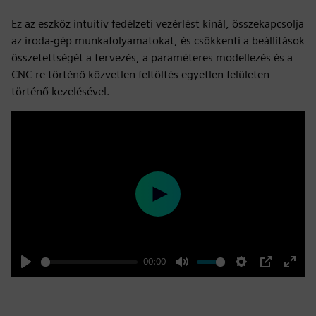
Ez az eszköz intuitív fedélzeti vezérlést kínál, összekapcsolja
az iroda-gép munkafolyamatokat, és csökkenti a beállítások
összetettségét a tervezés, a paraméteres modellezés és a
CNC-re történő közvetlen feltöltés egyetlen felületen
történő kezelésével.
Play
00:00
Play
Mute
Settings
PIP
Enter
fulls