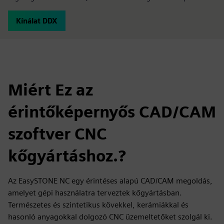
Kínálat DDX
Miért Ez az
érintőképernyős CAD/CAM
szoftver CNC
kőgyártáshoz.?
Az EasySTONE NC egy érintéses alapú CAD/CAM megoldás,
amelyet gépi használatra terveztek kőgyártásban.
Természetes és szintetikus kövekkel, kerámiákkal és
hasonló anyagokkal dolgozó CNC üzemeltetőket szolgál ki.