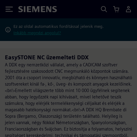
Siemens
Ez az oldal automatikus fordítással jelenik meg.
Inkább megnézi angolul?
EasySTONE NC üzemelteti DDX
A DDX egy nemzetközi vállalat, amely a CAD/CAM szoftver
fejlesztésére szakosodott CNC megmunkáló központok számára.
2001 óta a csoport innovatív, megbízható és könnyen használható
szoftvereket kínál fa-, kő-, üveg- és kompozit anyagok kezelőinek.
<br/>Emellett világszerte több mint 10 000 ügyfélnek segítenek
abban, hogy legyőzzék napi kihívásait, mivel lehetővé teszik
számukra, hogy elérjék termelékenységi céljaikat és elérjék a
magasabb hatékonysági normákat.<br/>A DDX HQ Brembate di
Sopra (Bergamo, Olaszország) területén található. Helyileg is
jelen vannak, négy fiókkal Németországban, Spanyolországban,
Franciaországban és Svájcban. Ez biztosítja a folyamatos, helyszíni
segítséget kereskedelmi, technikai és támogatási szempontból.