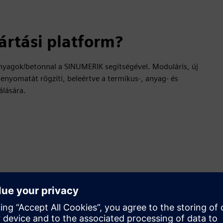
ártási platform?
nyagok/betonnal a SINUMERIK segítségével. Moduláris, új
lenyomatát rögzíti, beleértve a termikus-, anyag- és
álására.
 vagy a kézi lépések automatizálásával
jlenyomata
yagokhoz egy bővíthető moduláris platformmal