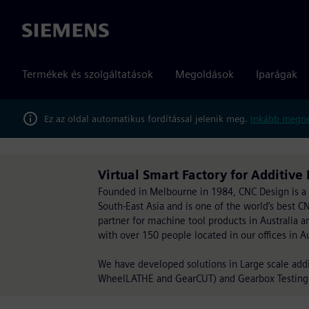
Siemens
Termékek és szolgáltatások
Megoldások
Iparágak
Ez az oldal automatikus fordítással jelenik meg.
Inkább megné
Virtual Smart Factory for Additiv
Founded in Melbourne in 1984, CNC Design is a 
South-East Asia and is one of the world’s best 
partner for machine tool products in Australia 
with over 150 people located in our offices in A
We have developed solutions in Large scale addi
WheelLATHE and GearCUT) and Gearbox Testing 