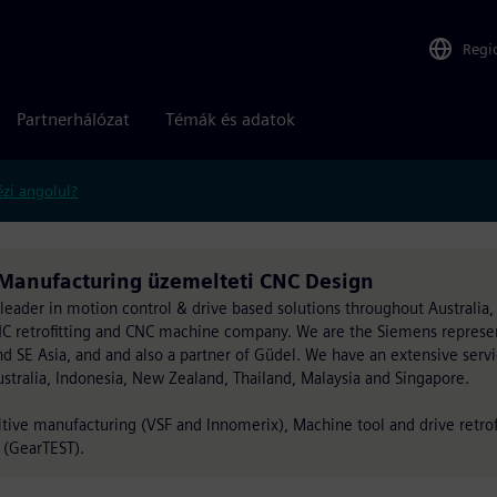
Regi
Partnerhálózat
Témák és adatok
zi angolul?
e Manufacturing üzemelteti CNC Design
leader in motion control & drive based solutions throughout Australia
CNC retrofitting and CNC machine company. We are the Siemens represe
and SE Asia, and and also a partner of Güdel. We have an extensive ser
ustralia, Indonesia, New Zealand, Thailand, Malaysia and Singapore.
tive manufacturing (VSF and Innomerix), Machine tool and drive retrof
(GearTEST).