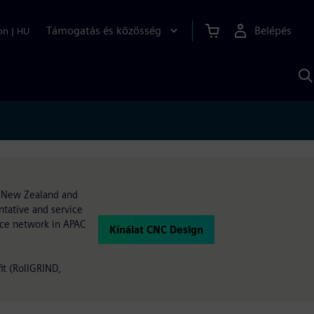
Támogatás és közösség
Belépés
on
|
HU
K
S
s
, New Zealand and
ntative and service
vice network in APAC
Kínálat CNC Design
it (RollGRIND,