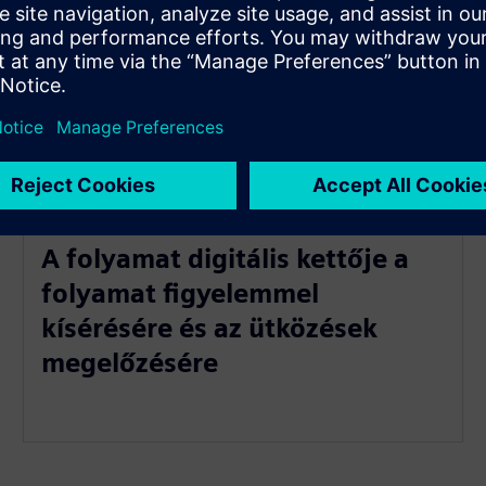
A folyamat digitális kettője a
folyamat figyelemmel
kísérésére és az ütközések
megelőzésére