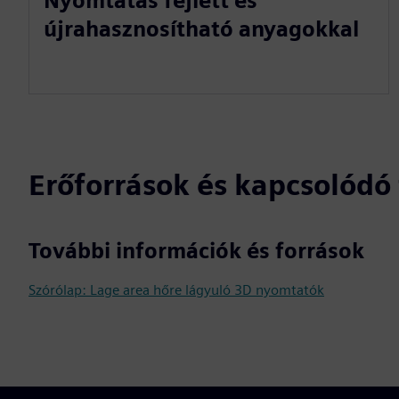
Nyomtatás fejlett és
újrahasznosítható anyagokkal
Erőforrások és kapcsolód
További információk és források
Szórólap: Lage area hőre lágyuló 3D nyomtatók