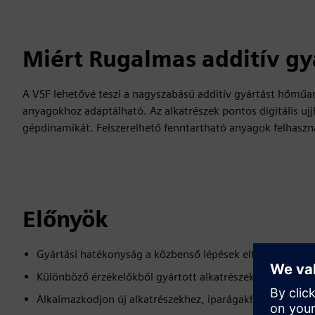
Miért Rugalmas additív gy
A VSF lehetővé teszi a nagyszabású additív gyártást hőműa
anyagokhoz adaptálható. Az alkatrészek pontos digitális ujj
gépdinamikát. Felszerelhető fenntartható anyagok felhaszn
Előnyök
Gyártási hatékonyság a közbenső lépések eltávolításával
Különböző érzékelőkből gyártott alkatrészek digitális uj
Alkalmazkodjon új alkatrészekhez, iparágakhoz vagy an