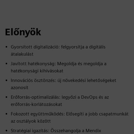
Előnyök
Gyorsított digitalizáció: felgyorsítja a digitális
átalakulást
Javított hatékonyság: Megoldja és megoldja a
hatékonysági kihívásokat
Innovációs ösztönzés: új növekedési lehetőségeket
azonosít
Erőforrás-optimalizálás: legyőzi a DevOps és az
erőforrás-korlátozásokat
Fokozott együttműködés: Elősegíti a jobb csapatmunkát
az osztályok között
Stratégiai igazítás: Összehangolja a Mendix