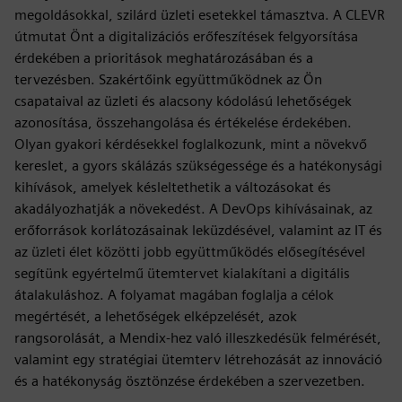
megoldásokkal, szilárd üzleti esetekkel támasztva. A CLEVR
útmutat Önt a digitalizációs erőfeszítések felgyorsítása
érdekében a prioritások meghatározásában és a
tervezésben. Szakértőink együttműködnek az Ön
csapataival az üzleti és alacsony kódolású lehetőségek
azonosítása, összehangolása és értékelése érdekében.
Olyan gyakori kérdésekkel foglalkozunk, mint a növekvő
kereslet, a gyors skálázás szükségessége és a hatékonysági
kihívások, amelyek késleltethetik a változásokat és
akadályozhatják a növekedést. A DevOps kihívásainak, az
erőforrások korlátozásainak leküzdésével, valamint az IT és
az üzleti élet közötti jobb együttműködés elősegítésével
segítünk egyértelmű ütemtervet kialakítani a digitális
átalakuláshoz. A folyamat magában foglalja a célok
megértését, a lehetőségek elképzelését, azok
rangsorolását, a Mendix-hez való illeszkedésük felmérését,
valamint egy stratégiai ütemterv létrehozását az innováció
és a hatékonyság ösztönzése érdekében a szervezetben.