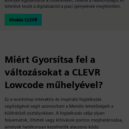
amelyek egyszerűsítik a műveleteket, növelik a hatékonyságot és
lehetővé teszik a digitalizációt a piaci igényeknek megfelelően.
Kínálat CLEVR
Miért Gyorsítsa fel a
változásokat a CLEVR
Lowcode műhelyével?
Ez a workshop interaktív és inspiráló foglalkozás
segítségével segít azonosítani a Mendix lehetőségeit a
különböző osztályokban. A foglalkozás célja olyan
folyamatok, ötletek vagy kihívások pontos meghatározása,
amelyek hatékonyan kezelhetők alacsony kódú