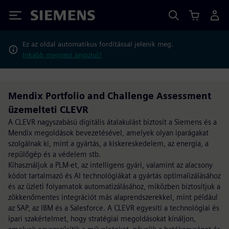
Siemens
Ez az oldal automatikus fordítással jelenik meg.
Inkább megnézi angolul?
Mendix Portfolio and Challenge Assessment
üzemelteti CLEVR
A CLEVR nagyszabású digitális átalakulást biztosít a Siemens és a
Mendix megoldások bevezetésével, amelyek olyan iparágakat
szolgálnak ki, mint a gyártás, a kiskereskedelem, az energia, a
repülőgép és a védelem stb.
Kihasználjuk a PLM-et, az intelligens gyári, valamint az alacsony
kódot tartalmazó és AI technológiákat a gyártás optimalizálásához
és az üzleti folyamatok automatizálásához, miközben biztosítjuk a
zökkenőmentes integrációt más alaprendszerekkel, mint például
az SAP, az IBM és a Salesforce. A CLEVR egyesíti a technológiai és
ipari szakértelmet, hogy stratégiai megoldásokat kínáljon,