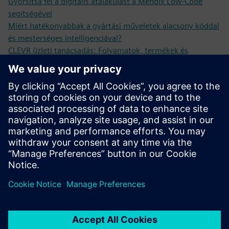
Gyorsítsa fel a digitális átalakulást a Mendix Low-Code
segítségével
Miért hatékonyabbak a gyártási műveletek alacsony kóddal
és mesterséges intelligenciával?
CLEVR üzleti tanácsadás: Folyamatok, termékek és
szolgáltatások fejlesztése
Ügyféleség KPN
Van Bommel ügyfélügy
Ügyféleség Unica
Ügyféleség Essenza
Feltételek