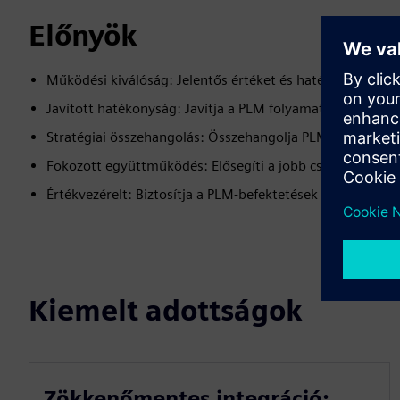
Előnyök
Működési kiválóság: Jelentős értéket és hatékonyságot
Javított hatékonyság: Javítja a PLM folyamat általános 
Stratégiai összehangolás: Összehangolja PLM PLM-et az üz
Fokozott együttműködés: Elősegíti a jobb csapatmunkát
Értékvezérelt: Biztosítja a PLM-befektetések magas megt
Kiemelt adottságok
Zökkenőmentes integráció: