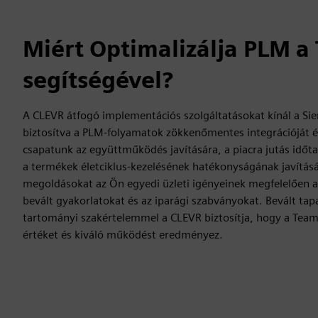
Miért Optimalizálja PLM a
segítségével?
A CLEVR átfogó implementációs szolgáltatásokat kínál a S
biztosítva a PLM-folyamatok zökkenőmentes integrációját és
csapatunk az együttműködés javítására, a piacra jutás idő
a termékek életciklus-kezelésének hatékonyságának javításá
megoldásokat az Ön egyedi üzleti igényeinek megfelelően ala
bevált gyakorlatokat és az iparági szabványokat. Bevált tap
tartományi szakértelemmel a CLEVR biztosítja, hogy a Teamc
értéket és kiváló működést eredményez.