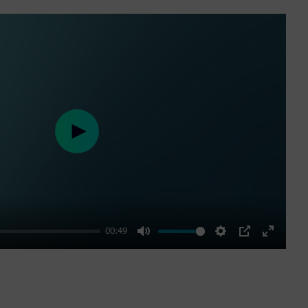
Play
00:49
Mute
Settings
PIP
Enter
fullscre