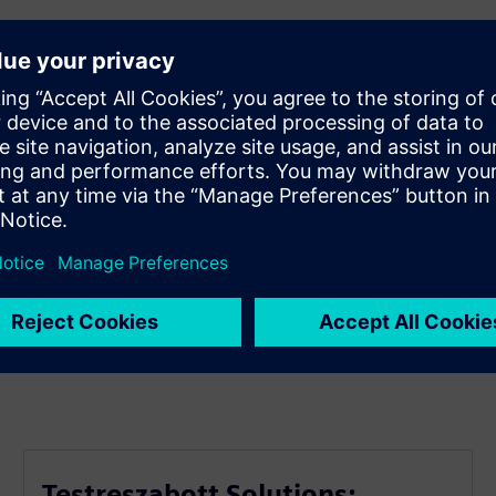
 eredményez.
hatékonyságát.
leti célokkal.
 és a kommunikációt.
érülését.
Testreszabott Solutions: