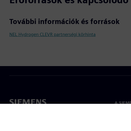
További információk és források
NEL Hydrogen CLEVR partnerségi körhinta
A SIEM
Rólunk
Vezetős