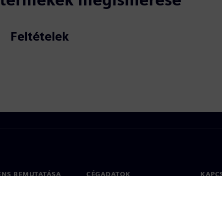
Feltételek
ENS BEMUTATÁSA
CÉGADATOK
KAPC
Vállalat
Kapcs
ég
Befektetői kapcsolatok
Irodák