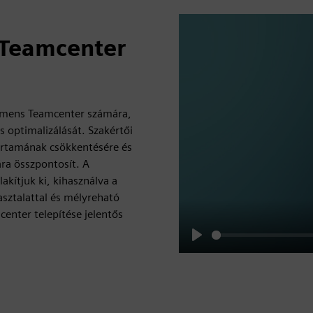
 Teamcenter
iemens Teamcenter számára,
 optimalizálását. Szakértői
tartamának csökkentésére és
ra összpontosít. A
kítjuk ki, kihasználva a
asztalattal és mélyreható
enter telepítése jelentős
Play