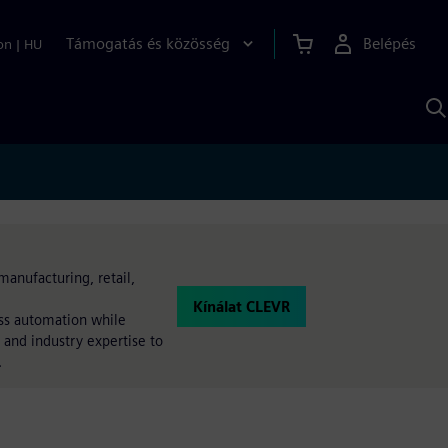
Támogatás és közösség
Belépés
on
|
HU
K
S
s
manufacturing, retail,
Kínálat CLEVR
ess automation while
 and industry expertise to
.