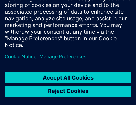
CLEVR gyártási műveletek menedzsment
CLEVR Opcenter megvalósítása
Feltételek