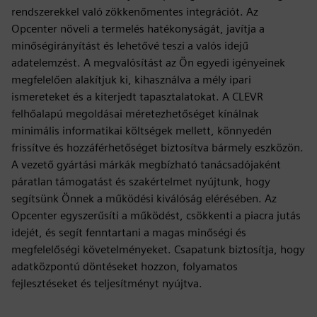
rendszerekkel való zökkenőmentes integrációt. Az
Opcenter növeli a termelés hatékonyságát, javítja a
minőségirányítást és lehetővé teszi a valós idejű
adatelemzést. A megvalósítást az Ön egyedi igényeinek
megfelelően alakítjuk ki, kihasználva a mély ipari
ismereteket és a kiterjedt tapasztalatokat. A CLEVR
felhőalapú megoldásai méretezhetőséget kínálnak
minimális informatikai költségek mellett, könnyedén
frissítve és hozzáférhetőséget biztosítva bármely eszközön.
A vezető gyártási márkák megbízható tanácsadójaként
páratlan támogatást és szakértelmet nyújtunk, hogy
segítsünk Önnek a működési kiválóság elérésében. Az
Opcenter egyszerűsíti a működést, csökkenti a piacra jutás
idejét, és segít fenntartani a magas minőségi és
megfelelőségi követelményeket. Csapatunk biztosítja, hogy
adatközpontú döntéseket hozzon, folyamatos
fejlesztéseket és teljesítményt nyújtva.