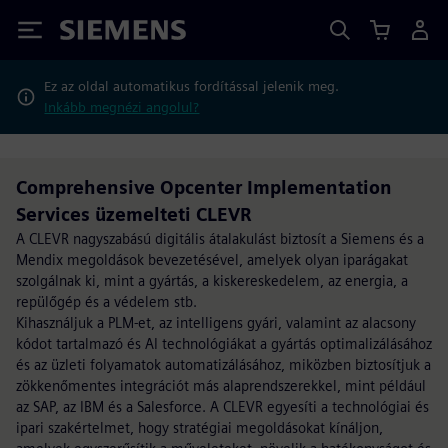
Siemens
Ez az oldal automatikus fordítással jelenik meg.
Inkább megnézi angolul?
Comprehensive Opcenter Implementation
Services üzemelteti CLEVR
A CLEVR nagyszabású digitális átalakulást biztosít a Siemens és a
Mendix megoldások bevezetésével, amelyek olyan iparágakat
szolgálnak ki, mint a gyártás, a kiskereskedelem, az energia, a
repülőgép és a védelem stb.
Kihasználjuk a PLM-et, az intelligens gyári, valamint az alacsony
kódot tartalmazó és AI technológiákat a gyártás optimalizálásához
és az üzleti folyamatok automatizálásához, miközben biztosítjuk a
zökkenőmentes integrációt más alaprendszerekkel, mint például
az SAP, az IBM és a Salesforce. A CLEVR egyesíti a technológiai és
ipari szakértelmet, hogy stratégiai megoldásokat kínáljon,