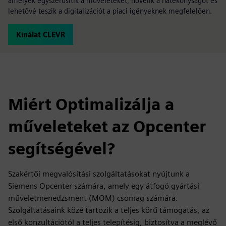
amelyek egyszerűsítik a műveleteket, növelik a hatékonyságot és
lehetővé teszik a digitalizációt a piaci igényeknek megfelelően.
Kínálat CLEVR
Miért Optimalizálja a
műveleteket az Opcenter
segítségével?
Szakértői megvalósítási szolgáltatásokat nyújtunk a
Siemens Opcenter számára, amely egy átfogó gyártási
műveletmenedzsment (MOM) csomag számára.
Szolgáltatásaink közé tartozik a teljes körű támogatás, az
első konzultációtól a teljes telepítésig, biztosítva a meglévő