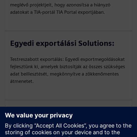
meglévő projektjeit, hogy azonosítsa a hiányzó
adatokat a TIA-portál TIA Portal exportjában.
Egyedi exportálási Solutions:
Testreszabott exportálás: Egyedi exportmegoldásokat
fejlesztünk ki, amelyek biztosítják az összes szükséges
adat beillesztését, megkönnyítve a zökkenőmentes
átmenetet.
Végrehajtási támogatás:
Integrációs segítség: Szakértőink segítenek Önnek az
egyedi exportálási megoldás megvalósításában,