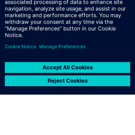
biztosítva, hogy zökkenőmentesen integrálódjon a
választott eszközhöz.