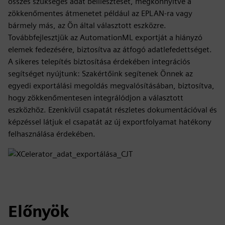
összes szükséges adat beillesztését, megkönnyítve a
zökkenőmentes átmenetet például az EPLAN-ra vagy
bármely más, az Ön által választott eszközre.
Továbbfejlesztjük az AutomationML exportját a hiányzó
elemek fedezésére, biztosítva az átfogó adatlefedettséget.
A sikeres telepítés biztosítása érdekében integrációs
segítséget nyújtunk: Szakértőink segítenek Önnek az
egyedi exportálási megoldás megvalósításában, biztosítva,
hogy zökkenőmentesen integrálódjon a választott
eszközhöz. Ezenkívül csapatát részletes dokumentációval és
képzéssel látjuk el csapatát az új exportfolyamat hatékony
felhasználása érdekében.
Előnyök