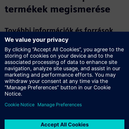
termékek megismerése
További információk és források
Ajánlat - CERTAS alarm Digital+
Ajánlat - CERTAS AlarmNet Digital+
Szórólap - CERTAS Alarm Digital+
Feltételek
Riasztórendszer, amely képes riasztásokat indítani.