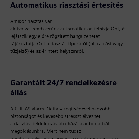
Automatikus riasztási értesítés
Amikor riasztás van
aktiválva, rendszerünk automatikusan felhívja Önt, és
lejátszik egy előre rögzített hangüzenetet
tájékoztatja Önt a riasztás típusáról (pl. rablási vagy
tűzjelző) és az érintett helyszínről.
Garantált 24/7 rendelkezésre
állás
A CERTAS alarm Digital+ segítségével nagyobb
biztonságot és kevesebb stresszt élvezhet
a riasztási feldolgozás átruházása automatizált
megoldásunkra. Mert nem tudsz
mindig a helyszínen legyen, a riasztórendszer csak