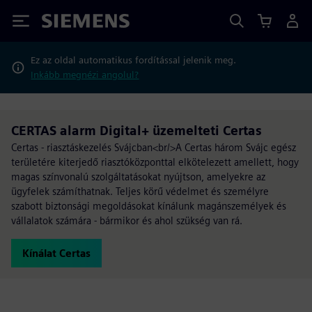
Siemens
Ez az oldal automatikus fordítással jelenik meg.
Inkább megnézi angolul?
CERTAS alarm Digital+ üzemelteti Certas
Certas - riasztáskezelés Svájcban<br/>A Certas három Svájc egész
területére kiterjedő riasztóközponttal elkötelezett amellett, hogy
magas színvonalú szolgáltatásokat nyújtson, amelyekre az
ügyfelek számíthatnak. Teljes körű védelmet és személyre
szabott biztonsági megoldásokat kínálunk magánszemélyek és
vállalatok számára - bármikor és ahol szükség van rá.
Kínálat Certas