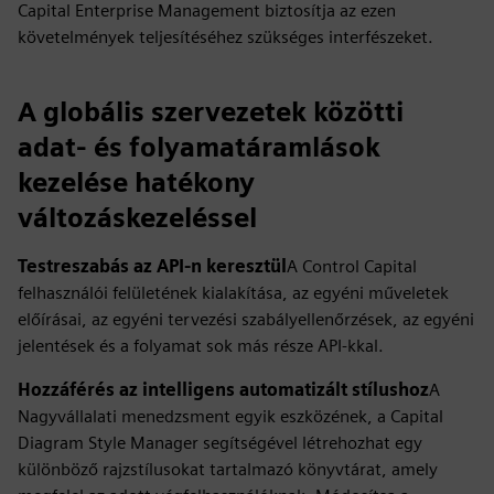
Capital Enterprise Management biztosítja az ezen
követelmények teljesítéséhez szükséges interfészeket.
A globális szervezetek közötti
adat- és folyamatáramlások
kezelése hatékony
változáskezeléssel
Testreszabás az API-n keresztül
A Control Capital
felhasználói felületének kialakítása, az egyéni műveletek
előírásai, az egyéni tervezési szabályellenőrzések, az egyéni
jelentések és a folyamat sok más része API-kkal.
Hozzáférés az intelligens automatizált stílushoz
A
Nagyvállalati menedzsment egyik eszközének, a Capital
Diagram Style Manager segítségével létrehozhat egy
különböző rajzstílusokat tartalmazó könyvtárat, amely