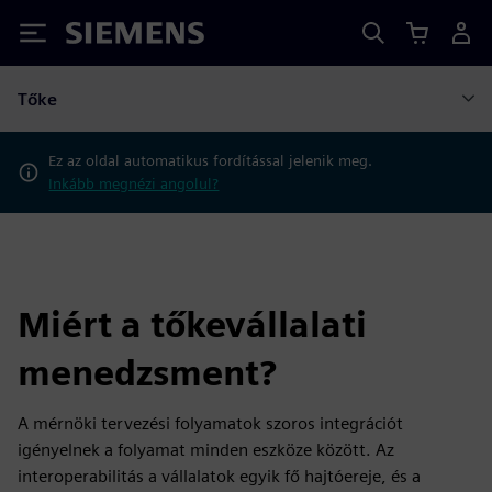
Siemens
Tőke
Ez az oldal automatikus fordítással jelenik meg.
Inkább megnézi angolul?
Miért a tőkevállalati
menedzsment?
A mérnöki tervezési folyamatok szoros integrációt
igényelnek a folyamat minden eszköze között. Az
interoperabilitás a vállalatok egyik fő hajtóereje, és a