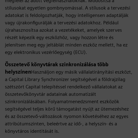
megfelel az adott végfelhasználóknak. Módosítsa a
stílusokat egyetlen gombnyomással. A stílusok a tervezési
adatokat is feldolgozhatják, hogy intelligensen adaptálják
vagy újrakonfigurálják a tervezési adatokhoz. Például
újrahasznosítsa azokat a vezetékeket, amelyek szerves
részét képezik egy eszközhöz, vagy hozzon létre és
jelenítsen meg egy jeltáblát minden eszköz mellett, ha ez
egy elektronikus vezérlőegység (ECU).
Összetevő könyvtárak szinkronizálása több
helyszínen
Használjon egy másik vállalatirányítási eszközt,
a Capital Library Synchronizer segítségével a földrajzilag
szétszórt Capital telepítéssel rendelkező vállalatokat az
összetevőkönyvtár adatainak automatizált
szinkronizálásában. Folyamatmenedzsment eszközök
segítségével teljes körű támogatást nyújt az ütemezéshez
és az összetevő-változások nyomon követéséhez az egyes
attribútumszinten, beleértve az idő-, a helyszín- és a
könyvtáros identitását is.