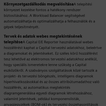
Környezetgazdálkodás megvalósítása
A telepítési
környezet kezelése fontos a hatékony rendszer
biztosításához. A Workload Balancer segítségével
automatizálhatja és optimalizálhatja a felhasználók és a
gépek teljesítményét.
Tervek és adatok webes megtekintésének
telepítése
A Capital E/E Reporter használatával webes
hozzáférést kaphat a Capital tervezési adatokhoz, beleértve
a diagramokat és jelentéseket. Ez széles körű hozzáférést
tesz lehetővé az elektromos tervezési adatokhoz anélkül,
hogy speciális ismeretekre lenne szükség a Capital
eszközökről. A szabványos szolgáltatások közé tartozik a
projekt- és tervezési böngészés, intelligens diagramok
hiperhivatkozásokkal és az összes attribútumadathoz való
hozzáférés, az automatikus megtekintés
diagramgenerálása egyedi diagramok létrehozásához,
valamint jelentések, például komponenslisták,
anyagjegyzékek (BOM-ok) és tervezési összehasonlítások