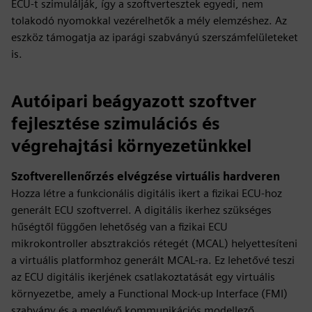
ECU-t szimulálják, így a szoftvertesztek egyedi, nem
tolakodó nyomokkal vezérelhetők a mély elemzéshez. Az
eszköz támogatja az iparági szabványú szerszámfelületeket
is.
Autóipari beágyazott szoftver
fejlesztése szimulációs és
végrehajtási környezetünkkel
Szoftverellenőrzés elvégzése virtuális hardveren
Hozza létre a funkcionális digitális ikert a fizikai ECU-hoz
generált ECU szoftverrel. A digitális ikerhez szükséges
hűségtől függően lehetőség van a fizikai ECU
mikrokontroller absztrakciós rétegét (MCAL) helyettesíteni
a virtuális platformhoz generált MCAL-ra. Ez lehetővé teszi
az ECU digitális ikerjének csatlakoztatását egy virtuális
környezetbe, amely a Functional Mock-up Interface (FMI)
szabvány és a meglévő kommunikációs modellező