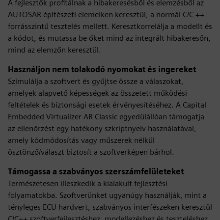
A fejlesztők profitálnak a hibakeresésből és elemzésből az
AUTOSAR építészeti elemeiken keresztül, a normál C/C ++
forrásszintű tesztelés mellett. Keresztkorrelálja a modellt és
a kódot, és mutassa be őket mind az integrált hibakeresőn,
mind az elemzőn keresztül.
Használjon nem tolakodó nyomokat és ingereket
Szimulálja a szoftvert és gyűjtse össze a válaszokat,
amelyek alapvető képességek az összetett működési
feltételek és biztonsági esetek érvényesítéséhez. A Capital
Embedded Virtualizer AR Classic egyedülállóan támogatja
az ellenőrzést egy hatékony szkriptnyelv használatával,
amely kódmódosítás vagy műszerek nélkül
ösztönző/választ biztosít a szoftverképen bárhol.
Támogassa a szabványos szerszámfelületeket
Természetesen illeszkedik a kialakult fejlesztési
folyamatokba. Szoftverünket ugyanúgy használják, mint a
tényleges ECU hardvert, szabványos interfészeken keresztül
C/C++ szoftverfejlesztéshez, modellezéshez és teszteléshez,