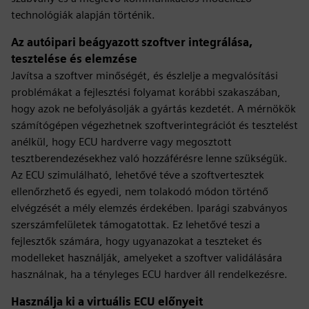
technológiák alapján történik.
Az autóipari beágyazott szoftver integrálása,
tesztelése és elemzése
Javítsa a szoftver minőségét, és észlelje a megvalósítási
problémákat a fejlesztési folyamat korábbi szakaszában,
hogy azok ne befolyásolják a gyártás kezdetét. A mérnökök
számítógépen végezhetnek szoftverintegrációt és tesztelést
anélkül, hogy ECU hardverre vagy megosztott
tesztberendezésekhez való hozzáférésre lenne szükségük.
Az ECU szimulálható, lehetővé téve a szoftvertesztek
ellenőrzhető és egyedi, nem tolakodó módon történő
elvégzését a mély elemzés érdekében. Iparági szabványos
szerszámfelületek támogatottak. Ez lehetővé teszi a
fejlesztők számára, hogy ugyanazokat a teszteket és
modelleket használják, amelyeket a szoftver validálására
használnak, ha a tényleges ECU hardver áll rendelkezésre.
Használja ki a virtuális ECU előnyeit