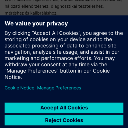
hálózati ellenőrzéshez, diagnosztikai teszteléshez,
méréshez és kalibráláshoz.
Tesztelje erőteljes és folyamatos integrációval
Használja ki az automatikus regressziós tesztelést, mivel a
szoftver használatához csak számítógépre van szükség. Az
elvégezhető tesztek számát csak a rendelkezésre álló
számítási erőforrások mennyisége korlátozza. Szerezzen
teljes ellenőrzést és automatizálást a tesztesetek felett
szoftverünk hatékony szkriptnyelvével.