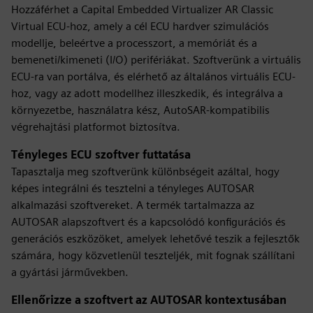
Hozzáférhet a Capital Embedded Virtualizer AR Classic
Virtual ECU-hoz, amely a cél ECU hardver szimulációs
modellje, beleértve a processzort, a memóriát és a
bemeneti/kimeneti (I/O) perifériákat. Szoftverünk a virtuális
ECU-ra van portálva, és elérhető az általános virtuális ECU-
hoz, vagy az adott modellhez illeszkedik, és integrálva a
környezetbe, használatra kész, AutoSAR-kompatibilis
végrehajtási platformot biztosítva.
Tényleges ECU szoftver futtatása
Tapasztalja meg szoftverünk különbségeit azáltal, hogy
képes integrálni és tesztelni a tényleges AUTOSAR
alkalmazási szoftvereket. A termék tartalmazza az
AUTOSAR alapszoftvert és a kapcsolódó konfigurációs és
generációs eszközöket, amelyek lehetővé teszik a fejlesztők
számára, hogy közvetlenül teszteljék, mit fognak szállítani
a gyártási járművekben.
Ellenőrizze a szoftvert az AUTOSAR kontextusában