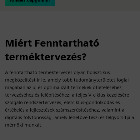
Miért Fenntartható
terméktervezés?
A fenntartható terméktervezés olyan holisztikus
megközelítést ír le, amely több tudományterületet foglal
magában az új és optimalizált termékek ötleteléséhez,
tervezéséhez és felépítéséhez: a teljes V-ciklus kezelésére
szolgáló rendszertervezés, életciklus-gondolkodás és
értékelés a fejlesztések számszerűsítéséhez, valamint a
digitális folytonosság, amely lehetővé teszi és felgyorsítja a
mérnöki munkát.