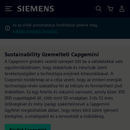
Siemens
Ez az oldal automatikus fordítással jelenik meg.
Inkább megnézi angolul?
Sustainability üzemelteti Capgemini
A Capgemini globális vezető szerepet tölt be a vállalatokkal való
együttműködésben, hogy átalakítsák és irányítsák üzleti
tevékenységüket a technológia erejének kihasználásával. A
Csoportot mindennap az a célja vezeti, hogy az emberi energiát
technológia révén szabadítsa fel az inkluzív és fenntartható jövő
érdekében. Ez egy felelős és sokszínű szervezet, amely közel 350
000 csapattagból áll, több mint 50 országban. Erős 55 éves
örökségével és mély iparági szakértelmével a Capgemini
ügyfelei megbízhatóak abban, hogy teljes körű üzleti igényeit
kielégítse, a stratégiától és a tervezéstől a működésig.
Kínálat Capgemini