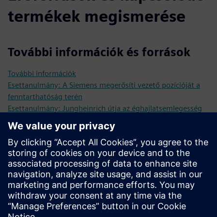
termékek megismerése
További információk és források
További információk
Esettanulmány: A Siemens megerősíti vezető pozícióját a
fenntarthatóság terén
Esettanulmány: Jungheinrich útja az éghajlatsemlegesség
és a körforgásos gazdaság felé
Fehér könyv: Világgazdasági Fórum
Kereskedelmi lap: Webinárium - Adatmérés termék-
dekarbonizálás
Feltételek
Egyik sem