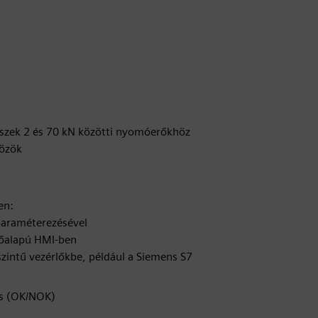
részek 2 és 70 kN közötti nyomóerőkhöz
közök
en:
paraméterezésével
zőalapú HMI-ben
zintű vezérlőkbe, például a Siemens S7
és (OK/NOK)