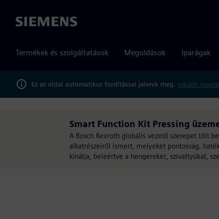
Siemens
Termékek és szolgáltatások
Megoldások
Iparágak
Ez az oldal automatikus fordítással jelenik meg.
Inkább megné
Smart Function Kit Pressing üzeme
A Bosch Rexroth globális vezető szerepet tölt be 
alkatrészeiről ismert, melyeket pontosság, haté
kínálja, beleértve a hengereket, szivattyúkat, sz