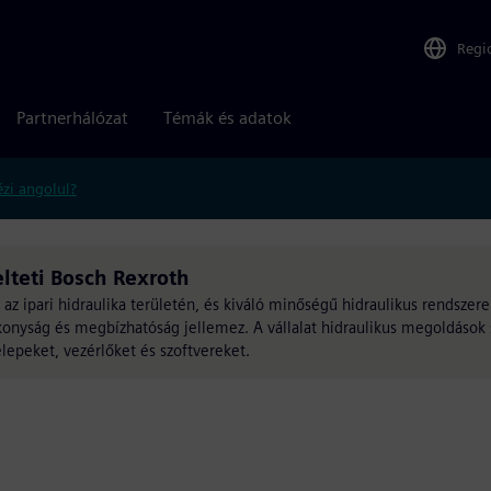
Regi
Partnerhálózat
Témák és adatok
zi angolul?
lteti Bosch Rexroth
az ipari hidraulika területén, és kiváló minőségű hidraulikus rendszere
konyság és megbízhatóság jellemez. A vállalat hidraulikus megoldások 
elepeket, vezérlőket és szoftvereket.