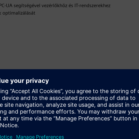
OPC-UA segítségével vezérlőkhöz és IT-rendszerekhez
k optimalizálását