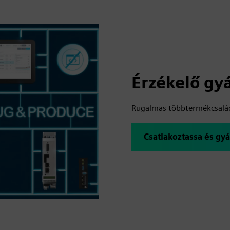
Érzékelő gy
Rugalmas többtermékcsalád
Csatlakoztassa és gy