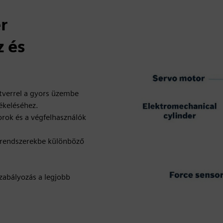
r
z és
ftverrel a gyors üzembe
ékeléséhez.
orok és a végfelhasználók
 rendszerekbe különböző
szabályozás a legjobb