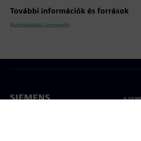
További információk és források
Automatizálási Community
A SIEM
Rólunk
Vezetős
Hírek és