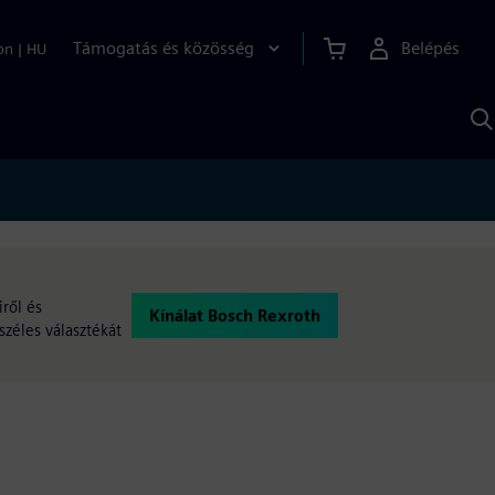
Támogatás és közösség
Belépés
on
|
HU
K
S
s
iről és
Kínálat Bosch Rexroth
széles választékát