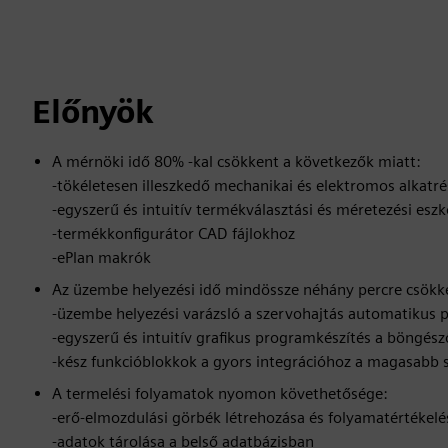
Előnyök
A mérnöki idő 80% -kal csökkent a következők miatt:
-tökéletesen illeszkedő mechanikai és elektromos alkat
-egyszerű és intuitív termékválasztási és méretezési esz
-termékkonfigurátor CAD fájlokhoz
-ePlan makrók
Az üzembe helyezési idő mindössze néhány percre csökk
-üzembe helyezési varázsló a szervohajtás automatikus 
-egyszerű és intuitív grafikus programkészítés a böngés
-kész funkcióblokkok a gyors integrációhoz a magasabb s
A termelési folyamatok nyomon követhetősége:
-erő-elmozdulási görbék létrehozása és folyamatértékel
-adatok tárolása a belső adatbázisban