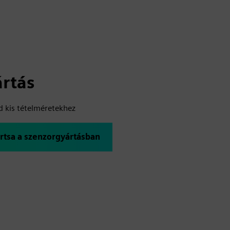
ártás
 kis tételméretekhez
ártsa a szenzorgyártásban