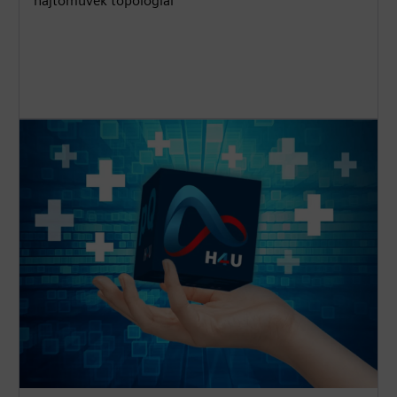
hajtóművek topológiái