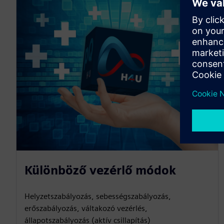
Különböző vezérlő módok
Helyzetszabályozás, sebességszabályozás,
erőszabályozás, váltakozó vezérlés,
állapotszabályozás (aktív csillapítás)