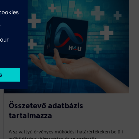
Összetevő adatbázis
tartalmazza
A szivattyú érvényes működési határértékeken belüli