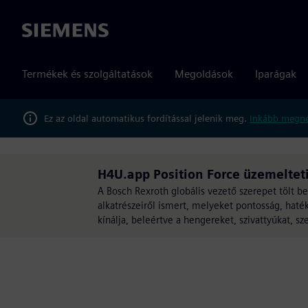
Siemens
Termékek és szolgáltatások
Megoldások
Iparágak
Ez az oldal automatikus fordítással jelenik meg.
Inkább megné
H4U.app Position Force üzemeltet
A Bosch Rexroth globális vezető szerepet tölt be 
alkatrészeiről ismert, melyeket pontosság, haté
kínálja, beleértve a hengereket, szivattyúkat, sz