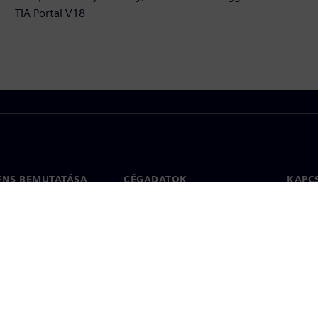
TIA Portal V18
ENS BEMUTATÁSA
CÉGADATOK
KAPC
Vállalat
Kapcs
ég
Befektetői kapcsolatok
Irodák
 sajtó
Stratégia