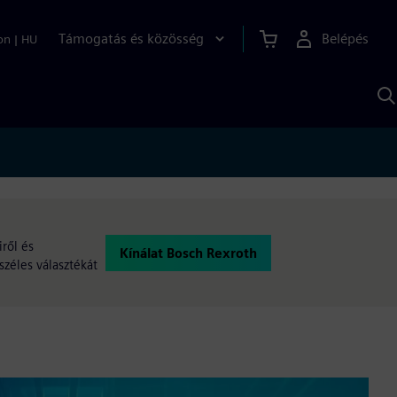
Támogatás és közösség
Belépés
on
|
HU
K
S
s
iről és
Kínálat Bosch Rexroth
széles választékát