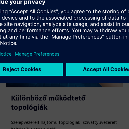
Különböző működtető
topológiák
Szelepvezérelt hajtómű topológiák, szivattyúvezérelt