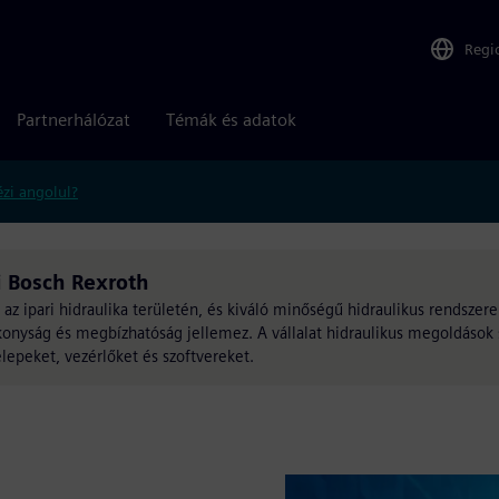
Regi
Partnerhálózat
Témák és adatok
zi angolul?
i Bosch Rexroth
az ipari hidraulika területén, és kiváló minőségű hidraulikus rendszere
konyság és megbízhatóság jellemez. A vállalat hidraulikus megoldások 
elepeket, vezérlőket és szoftvereket.