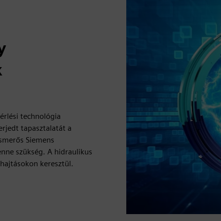
y
k
érlési technológia
rjedt tapasztalatát a
 ismerős Siemens
enne szükség. A hidraulikus
 hajtásokon keresztül.