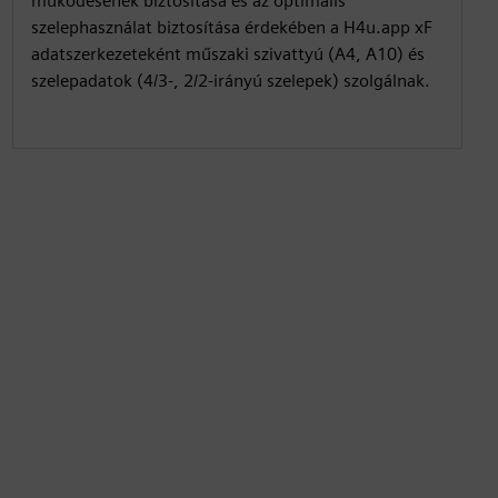
működésének biztosítása és az optimális
szelephasználat biztosítása érdekében a H4u.app xF
adatszerkezeteként műszaki szivattyú (A4, A10) és
szelepadatok (4/3-, 2/2-irányú szelepek) szolgálnak.