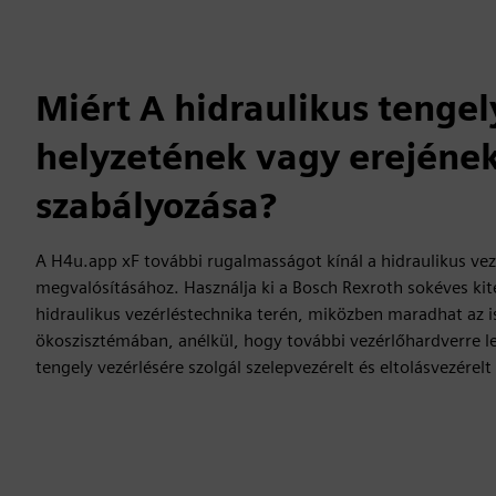
Miért A hidraulikus tengel
helyzetének vagy erejéne
szabályozása?
A H4u.app xF további rugalmasságot kínál a hidraulikus vez
megvalósításához. Használja ki a Bosch Rexroth sokéves kite
hidraulikus vezérléstechnika terén, miközben maradhat az
ökoszisztémában, anélkül, hogy további vezérlőhardverre l
tengely vezérlésére szolgál szelepvezérelt és eltolásvezérelt