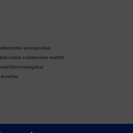
ellenőrzési koncepciókat
kibocsátás csökkentése mellett
vezérlőtechnológiával
részeihez