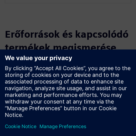
Erőforrások és kapcsolódó
termékek megismerése
További információk és források
BIM Facility AG tanácsadás (csak németül)
Feltételek