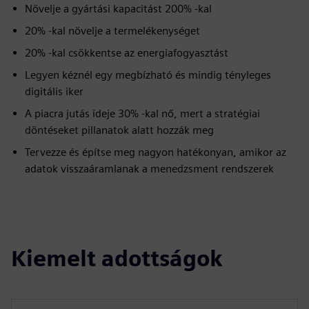
Növelje a gyártási kapacitást 200% -kal
20% -kal növelje a termelékenységet
20% -kal csökkentse az energiafogyasztást
Legyen kéznél egy megbízható és mindig tényleges
digitális iker
A piacra jutás ideje 30% -kal nő, mert a stratégiai
döntéseket pillanatok alatt hozzák meg
Tervezze és építse meg nagyon hatékonyan, amikor az
adatok visszaáramlanak a menedzsment rendszerek
Kiemelt adottságok