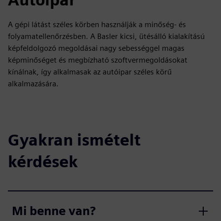
A gépi látást széles körben használják a minőség- és
folyamatellenőrzésben. A Basler kicsi, ütésálló kialakítású
képfeldolgozó megoldásai nagy sebességgel magas
képminőséget és megbízható szoftvermegoldásokat
kínálnak, így alkalmasak az autóipar széles körű
alkalmazására.
Gyakran ismételt
kérdések
Mi benne van?