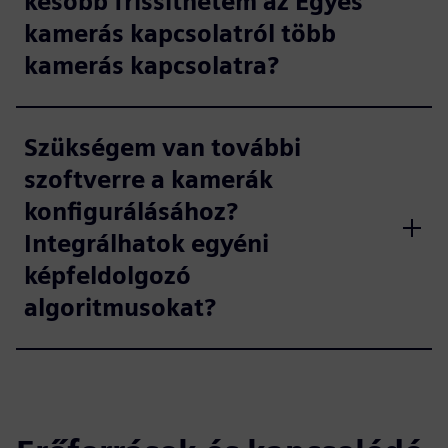
később frissíthetem az Egyes
kamerás kapcsolatról több
kamerás kapcsolatra?
Szükségem van további
szoftverre a kamerák
konfigurálásához?
Integrálhatok egyéni
képfeldolgozó
algoritmusokat?