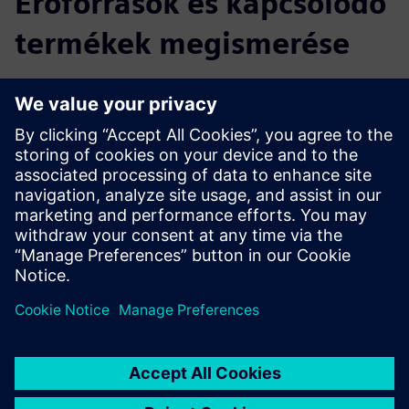
Erőforrások és kapcsolódó
termékek megismerése
További információk és források
Honlap Basler AG
Dokumentáció a Basler Vision Connector csatlakozóhoz
Siemens kompatibilis Basler kamerák
Általános Szerződési Terms [DE]
Hardver követelmények