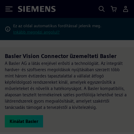
Siemens
Ez az oldal automatikus fordítással jelenik meg.
Inkább megnézi angolul?
Basler Vision Connector üzemelteti Basler
A Basler AG a látás erejével erősíti a technológiát. Az integrált
hardver- és szoftveres megoldások nyújtásában szerzett több
mint három évtizedes tapasztalattal a vállalat átfogó
képfeldolgozó rendszereket kínál, amelyek egyszerűsítik a
műveleteket és növelik a hatékonyságot. A Basler kompatibilis,
alaposan tesztelt termékeinek széles portfóliója lehetővé teszi a
látórendszerek gyors megvalósítását, amelyet szakértői
tanácsadás támogat a tervezéstől a kivitelezésig.
Kínálat Basler