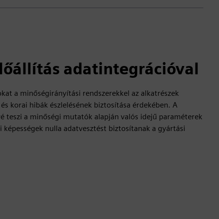
lőállítás adatintegrációval
okat a minőségirányítási rendszerekkel az alkatrészek
 korai hibák észlelésének biztosítása érdekében. A
vé teszi a minőségi mutatók alapján valós idejű paraméterek
si képességek nulla adatvesztést biztosítanak a gyártási