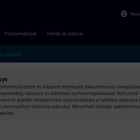
Regi
Partnerhálózat
Témák és adatok
zi angolul?
sys
zoftverfejlesztésre és összetett interfészek zökkenőmentes integrálásá
rbantartásig robusztus és skálázható szoftvermegoldásokat fejlesztünk 
tnereink digitális rendszereinek optimalizálására a hatékony adatcsere
tő versenyelőnyt biztosítva számukra. Mélyreható műszaki szakértelmünk
akulást.