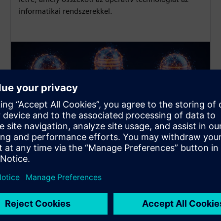
informatikai rendszerekkel.
Több Database kezelése
Egyszerre akár 3 különböző adatbázist is
csatlakoztathat egy alkalmazáspéldányal!