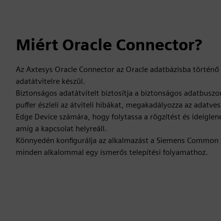
Miért Oracle Connector?
Az Axtesys Oracle Connector az Oracle adatbázisba történő
adatátvitelre készül.
Biztonságos adatátvitelt biztosítja a biztonságos adatbuszo
puffer észleli az átviteli hibákat, megakadályozza az adatves
Edge Device számára, hogy folytassa a rögzítést és ideiglen
amíg a kapcsolat helyreáll.
Könnyedén konfigurálja az alkalmazást a Siemens Common C
minden alkalommal egy ismerős telepítési folyamathoz.