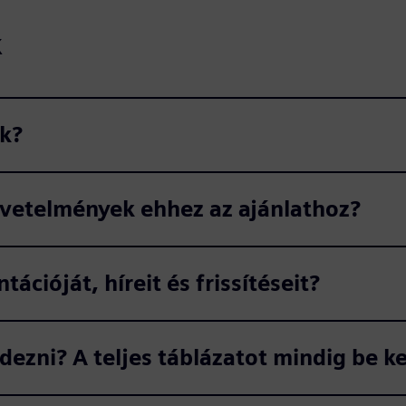
k
ek?
övetelmények ehhez az ajánlathoz?
cióját, híreit és frissítéseit?
ezni? A teljes táblázatot mindig be kel