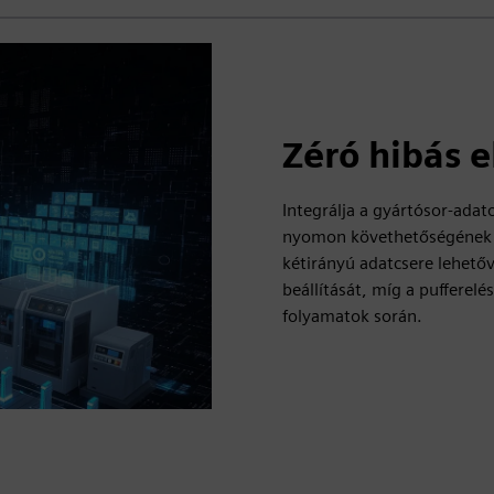
Zéró hibás e
Integrálja a gyártósor-adat
nyomon követhetőségének és
kétirányú adatcsere lehető
beállítását, míg a pufferelé
folyamatok során.