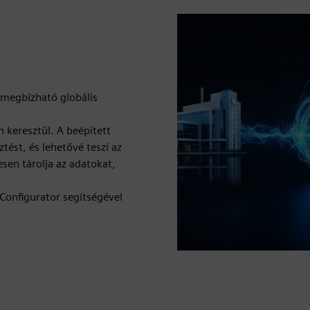
 megbízható globális
n keresztül. A beépített
ztést, és lehetővé teszi az
esen tárolja az adatokat,
onfigurator segítségével