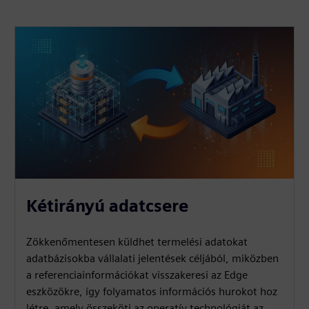
Kétirányú adatcsere
Zökkenőmentesen küldhet termelési adatokat
adatbázisokba vállalati jelentések céljából, miközben
a referenciainformációkat visszakeresi az Edge
eszközökre, így folyamatos információs hurokot hoz
létre, amely összeköti az operatív technológiát az