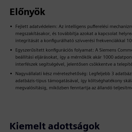
Előnyök
Fejlett adatvédelem: Az intelligens pufferelési mechani
megszakításakor, és továbbítja azokat a kapcsolat helyreá
integritását a konfigurálható szívverési frekvenciákkal 1
Egyszerűsített konfigurációs folyamat: A Siemens Common 
beállítási eljárásokat, így a mérnökök akár 1000 adatpo
interfészek segítségével, jelentősen csökkentve a telepíté
Nagyvállalati kész méretezhetőség: Legfeljebb 3 adatbáz
adatbázis-típus támogatásával, így költséghatékony skáláz
megvalósításig, miközben fenntartja az állandó teljesítm
Kiemelt adottságok