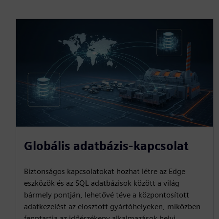
Globális adatbázis-kapcsolat
Biztonságos kapcsolatokat hozhat létre az Edge
eszközök és az SQL adatbázisok között a világ
bármely pontján, lehetővé téve a központosított
adatkezelést az elosztott gyártóhelyeken, miközben
fenntartja az időérzékeny alkalmazások helyi