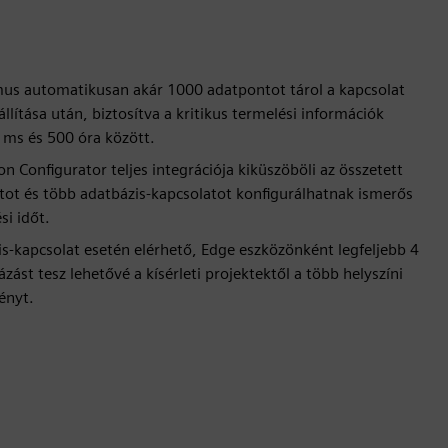
zmus automatikusan akár 1000 adatpontot tárol a kapcsolat
llítása után, biztosítva a kritikus termelési információk
0 ms és 500 óra között.
Configurator teljes integrációja kiküszöböli az összetett
ntot és több adatbázis-kapcsolatot konfigurálhatnak ismerős
si időt.
is-kapcsolat esetén elérhető, Edge eszközönként legfeljebb 4
ást tesz lehetővé a kísérleti projektektől a több helyszíni
ényt.