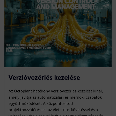
Verzióvezérlés kezelése
Az Octoplant hatékony verzióvezérlés-kezelést kínál,
amely javítja az automatizálási és mérnöki csapatok
együttműködését. A központosított
projekthozzáféréssel, az életciklus-követéssel és a
változások észlelésével javítja a termelékenységet és