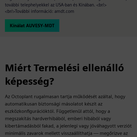
további telephelyekkel az USA-ban és Kínában. <br/>
<br/>További információ: amdt.com
Kínálat AUVESY-MDT
Miért Termelési ellenálló
képesség?
Az Octoplant rugalmasan tartja működését azáltal, hogy
automatikusan biztonsági másolatot készít az
eszközkonfigurációktól. Függetlenül attól, hogy a
megszakítás hardverhibából, emberi hibából vagy
kibertámadásból fakad, a jelenlegi vagy jóváhagyott verziót
minimális zavarok mellett visszaállíthatja — megőrizve az