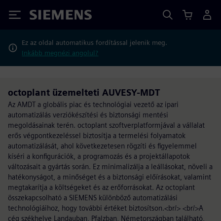
Siemens
Ez az oldal automatikus fordítással jelenik meg.
Inkább megnézi angolul?
octoplant üzemelteti AUVESY-MDT
Az AMDT a globális piac és technológiai vezető az ipari
automatizálás verziókészítési és biztonsági mentési
megoldásainak terén. octoplant szoftverplatformjával a vállalat
erős végpontkezeléssel biztosítja a termelési folyamatok
automatizálását, ahol következetesen rögzíti és figyelemmel
kíséri a konfigurációk, a programozás és a projektállapotok
változásait a gyártás során. Ez minimalizálja a leállásokat, növeli a
hatékonyságot, a minőséget és a biztonsági előírásokat, valamint
megtakarítja a költségeket és az erőforrásokat. Az octoplant
összekapcsolható a SIEMENS különböző automatizálási
technológiáihoz, hogy további értéket biztosítson.<br/> <br/>A
cég székhelye Landauban, Pfalzban, Németországban található,