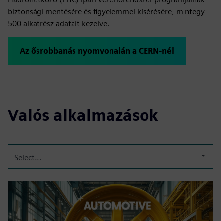
biztonsági mentésére és figyelemmel kísérésére, mintegy
500 alkatrész adatait kezelve.
Az ősrobbanás nyomvonalán a CERN-nél
Valós alkalmazások
Select...