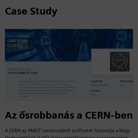
Case Study
Az ősrobbanás a CERN-ben
A CERN az AMDT verzióvezérlő szoftverét használja a Nagy
Hadronütköző (LHC) ipari vezérlőrendszer programjainak