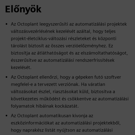
Előnyök
Az Octoplant leegyszerűsíti az automatizálási projektek
változásvezérlésének kezelését azáltal, hogy teljes
projekt-életciklus-változási részleteket és központi
tárolást biztosít az összes verzióelőzményhez. Ez
biztosítja az átláthatóságot és az elszámoltathatóságot,
ésszerűsítve az automatizálási rendszerfrissítések
kezelését.
Az Octoplant ellenőrzi, hogy a gépeken futó szoftver
megfelel-e a tervezett verziónak. Ha váratlan
változásokat észlel, riasztásokat küld, biztosítva a
következetes működést és csökkentve az automatizálási
folyamatok hibáinak kockázatát.
Az Octoplant automatikusan kivonja az
eszközinformációkat az automatizálási projektekből,
hogy naprakész listát nyújtson az automatizálási