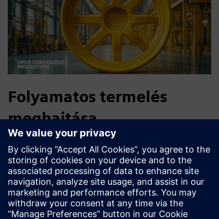
Folyamatos termelés
meghajtása
Az autóiparban a leállás elmulasztott határidőket és
elveszett bevételeket jelent. Az octoplant lehetővé teszi a
gyártósorok biztonságát, a kockázatok csökkentését és a
gyors helyreállítás biztosítását. Az eszközökön átívelő
láthatósággal és az automatizált nyomon követéssel a
műveletek következetesek és megfelelőek maradnak,
méretezve a célok elérése érdekében.