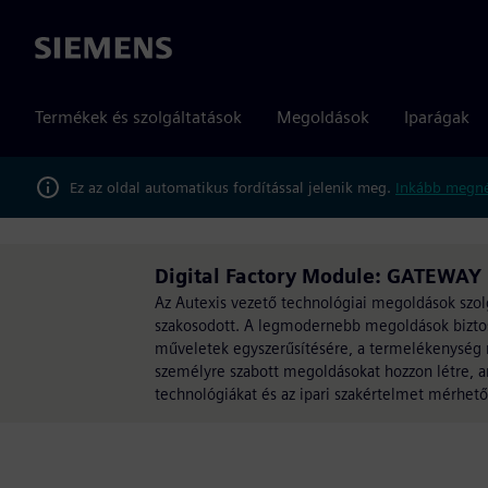
Siemens
Termékek és szolgáltatások
Megoldások
Iparágak
Ez az oldal automatikus fordítással jelenik meg.
Inkább megné
Digital Factory Module: GATEWAY 
Az Autexis vezető technológiai megoldások szolgá
szakosodott. A legmodernebb megoldások biztosít
műveletek egyszerűsítésére, a termelékenység növ
személyre szabott megoldásokat hozzon létre, am
technológiákat és az ipari szakértelmet mérhe