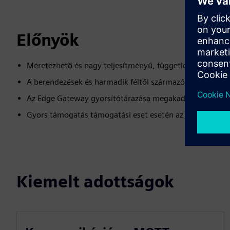
Előnyök
Méretezhető és nagy teljesítményű, függetlenül a csatla
A berendezések és harmadik féltől származó rendszerek gy
Az Edge Gateway gyorsítótárazása megakadályozza az ad
Gyors támogatás támogatási eset esetén az átjáró rend
Kiemelt adottságok