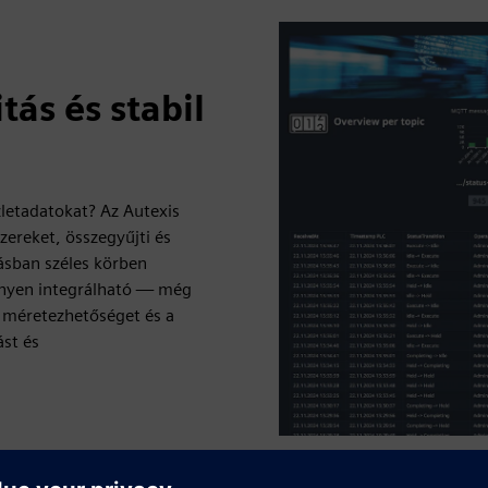
tás és stabil
zletadatokat? Az Autexis
ereket, összegyűjti és
tásban széles körben
nnyen integrálható — még
 a méretezhetőséget és a
ást és