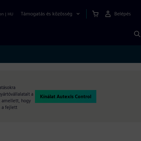
Támogatás és közösség
Belépés
on
|
HU
K
S
s
atásokra
ártóvállalatait a
Kínálat Autexis Control
t amellett, hogy
a fejlett