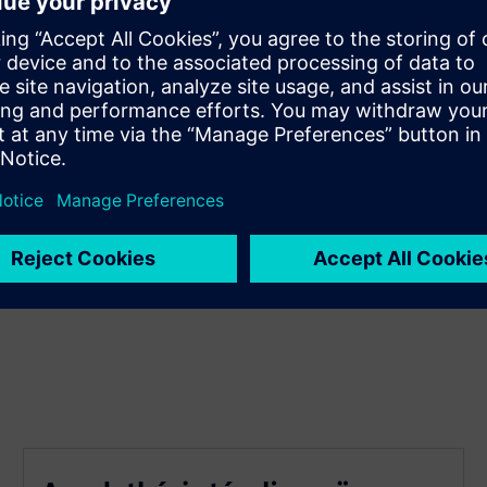
koztatott rendszerek számától
orsabb integrációja, ezáltal csökkentve a leállási időt
atvesztést csatlakozási problémák esetén
szerhez való hozzáférésnek köszönhetően