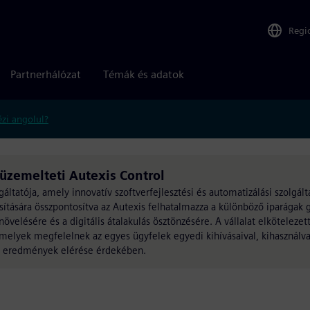
Regi
Partnerhálózat
Témák és adatok
zi angolul?
üzemelteti Autexis Control
ltatója, amely innovatív szoftverfejlesztési és automatizálási szolgált
ására összpontosítva az Autexis felhatalmazza a különböző iparágak gy
elésére és a digitális átalakulás ösztönzésére. A vállalat elkötelezet
elyek megfelelnek az egyes ügyfelek egyedi kihívásaival, kihasználva 
tő eredmények elérése érdekében.