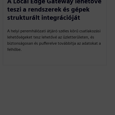
A Local Edge Gateway lehetővé
teszi a rendszerek és gépek
strukturált integrációját
A helyi peremhálózati átjáró széles körű csatlakozási
lehetőségeket tesz lehetővé az üzletterületen, és
biztonságosan és pufferelve továbbítja az adatokat a
felhőbe.