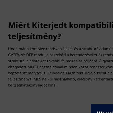
Miért Kiterjedt kompatibili
teljesítmény?
Unod már a komplex rendszertájakat és a strukturálatlan ü
GATEWAY DFP modulja összeköti a berendezéseket és rendsz
strukturálja adataikat további felhasználás céljából. A gyár
elfogadott MQTT használatával minden közös rendszer kö
képzett személyzet is. Felhőalapú architektúrája biztosítja
teljesítményt. MES nélkül használható, alacsony karbantart
költséghatékonyságot kínál.