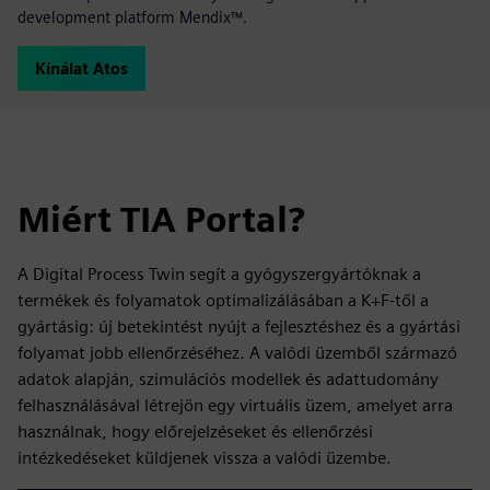
development platform Mendix™.
Kínálat Atos
Miért TIA Portal?
A Digital Process Twin segít a gyógyszergyártóknak a
termékek és folyamatok optimalizálásában a K+F-től a
gyártásig: új betekintést nyújt a fejlesztéshez és a gyártási
folyamat jobb ellenőrzéséhez. A valódi üzemből származó
adatok alapján, szimulációs modellek és adattudomány
felhasználásával létrejön egy virtuális üzem, amelyet arra
használnak, hogy előrejelzéseket és ellenőrzési
intézkedéseket küldjenek vissza a valódi üzembe.