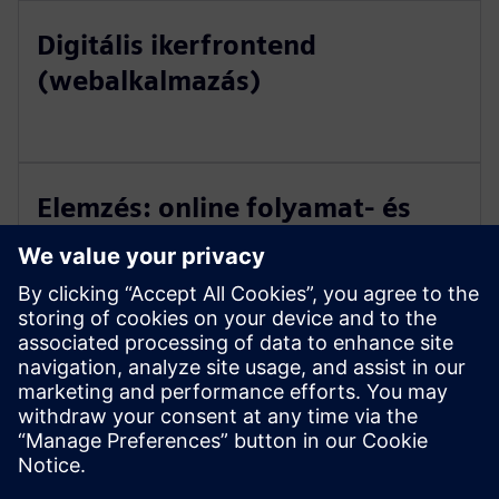
Digitális ikerfrontend
(webalkalmazás)
Elemzés: online folyamat- és
vezérlési modell
IoT/elemző platform