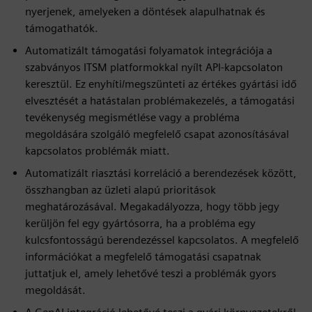
nyerjenek, amelyeken a döntések alapulhatnak és
támogathatók.
Automatizált támogatási folyamatok integrációja a
szabványos ITSM platformokkal nyílt API-kapcsolaton
keresztül. Ez enyhíti/megszünteti az értékes gyártási idő
elvesztését a hatástalan problémakezelés, a támogatási
tevékenység megismétlése vagy a probléma
megoldására szolgáló megfelelő csapat azonosításával
kapcsolatos problémák miatt.
Automatizált riasztási korreláció a berendezések között,
összhangban az üzleti alapú prioritások
meghatározásával. Megakadályozza, hogy több jegy
kerüljön fel egy gyártósorra, ha a probléma egy
kulcsfontosságú berendezéssel kapcsolatos. A megfelelő
információkat a megfelelő támogatási csapatnak
juttatjuk el, amely lehetővé teszi a problémák gyors
megoldását.