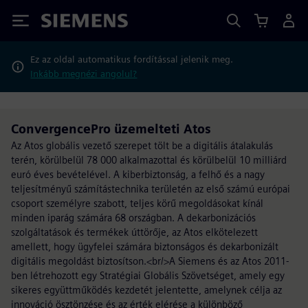
Siemens
Ez az oldal automatikus fordítással jelenik meg.
Inkább megnézi angolul?
ConvergencePro üzemelteti Atos
Az Atos globális vezető szerepet tölt be a digitális átalakulás
terén, körülbelül 78 000 alkalmazottal és körülbelül 10 milliárd
euró éves bevételével. A kiberbiztonság, a felhő és a nagy
teljesítményű számítástechnika területén az első számú európai
csoport személyre szabott, teljes körű megoldásokat kínál
minden iparág számára 68 országban. A dekarbonizációs
szolgáltatások és termékek úttörője, az Atos elkötelezett
amellett, hogy ügyfelei számára biztonságos és dekarbonizált
digitális megoldást biztosítson.<br/>A Siemens és az Atos 2011-
ben létrehozott egy Stratégiai Globális Szövetséget, amely egy
sikeres együttműködés kezdetét jelentette, amelynek célja az
innováció ösztönzése és az érték elérése a különböző