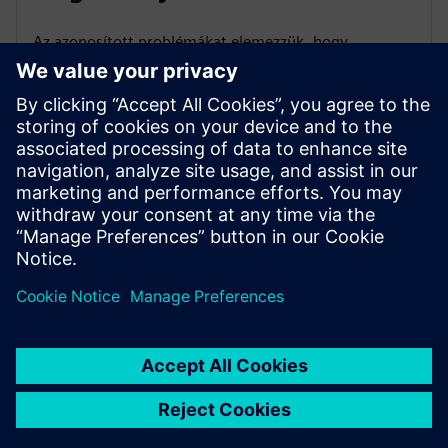
Az azonosított problémákat elemezzük, hogy
összefoglaljuk a probléma összefoglalását, amelyet a
támogatási jegyhez adnak hozzá. A GenAI felhasználja
a gyárról, a gyakori eseményekről és a történelmi
nyilvántartásokról korábban bevett kontextuális
adatokat, hogy javasolt megoldást nyújtson a
problémára, ismét a támogatási jegyen belül.