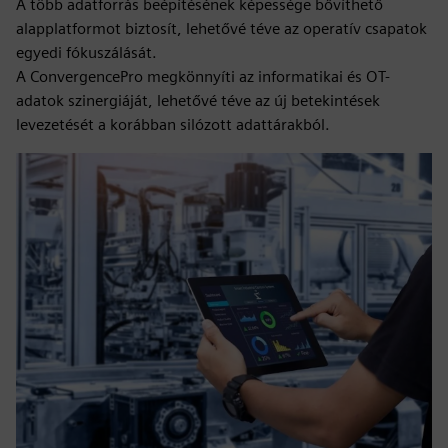
A több adatforrás beépítésének képessége bővíthető
alapplatformot biztosít, lehetővé téve az operatív csapatok
egyedi fókuszálását.
A ConvergencePro megkönnyíti az informatikai és OT-
adatok szinergiáját, lehetővé téve az új betekintések
levezetését a korábban silózott adattárakból.