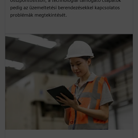
összpontosítson, a technológiai támogató csapatok
pedig az üzemeltetési berendezésekkel kapcsolatos
problémák megtekintését.