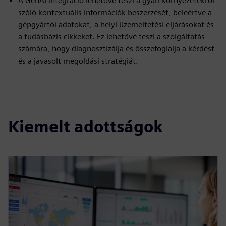
A GenAI integráció lehetővé teszi a gyári környezetekről
szóló kontextuális információk beszerzését, beleértve a
gépgyártói adatokat, a helyi üzemeltetési eljárásokat és
a tudásbázis cikkeket. Ez lehetővé teszi a szolgáltatás
számára, hogy diagnosztizálja és összefoglalja a kérdést
és a javasolt megoldási stratégiát.
Kiemelt adottságok