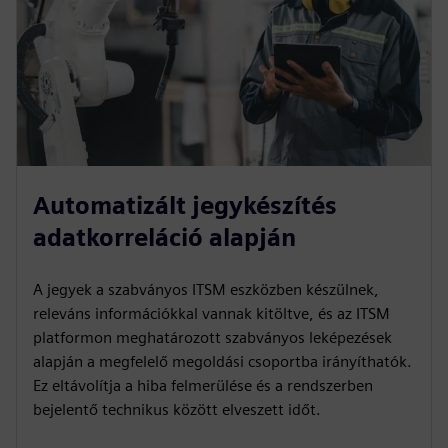
Automatizált jegykészítés
adatkorreláció alapján
A jegyek a szabványos ITSM eszközben készülnek,
releváns információkkal vannak kitöltve, és az ITSM
platformon meghatározott szabványos leképezések
alapján a megfelelő megoldási csoportba irányíthatók.
Ez eltávolítja a hiba felmerülése és a rendszerben
bejelentő technikus között elveszett időt.