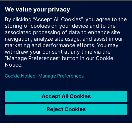
Szerszámgép-robottal nemcsak szerszámgépként
használhatja a robotot, de a fejlesztések nem állítják
meg őket. Különböző robotfejeket használhat
különböző feladatokkal és képességekkel. A
legfejlettebb cég lett, aki minden lehetséges darabot a
legjobb technológiákkal képes gyártani.