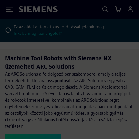
Siemens
Ez az oldal automatikus fordítással jelenik meg.
Inkább megnézi angolul?
Machine Tool Robots with Siemens NX
üzemelteti ARC Solutions
Az ARC Solutions a feldolgozóipar szakembere, amely a teljes
termék életciklusára összpontosít. Az ARC Solutions egyesíti a
CAD, CAM, PLM és üzlet megoldásait. A Siemens Xceleratorral
szerzett több mint 25 éves tapasztalattal, valamint a marógépek
és robotok ismeretével kombinálva az ARC Solutions segít
ügyfeleinek személyes kihívásainak megoldásában, mint például
az osztályok közötti jobb együttműködés, a gyorsabb gyártási
ciklusok vagy az általános hatékonyság javítása a vállalat egész
területén.