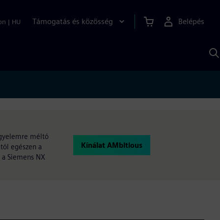
Támogatás és közösség
Belépés
on
|
HU
K
S
s
figyelemre méltó
Kínálat AMbitious
tól egészen a
nt a Siemens NX