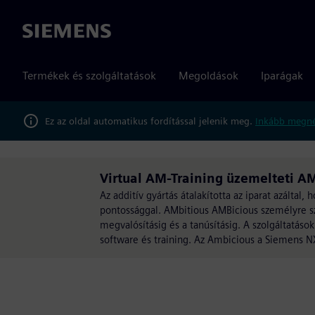
Siemens
Termékek és szolgáltatások
Megoldások
Iparágak
Ez az oldal automatikus fordítással jelenik meg.
Inkább megné
Virtual AM-Training üzemelteti A
Az additív gyártás átalakította az iparat azáltal
pontossággal. AMbitious AMBicious személyre sz
megvalósításig és a tanúsításig. A szolgáltatáso
software és training. Az Ambicious a Siemens NX