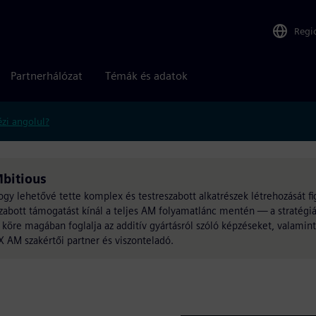
Regi
Partnerhálózat
Témák és adatok
zi angolul?
Mbitious
, hogy lehetővé tette komplex és testreszabott alkatrészek létrehozását 
abott támogatást kínál a teljes AM folyamatlánc mentén — a stratégiá
k köre magában foglalja az additív gyártásról szóló képzéseket, valami
 AM szakértői partner és viszonteladó.