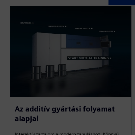
Az additív gyártási folyamat
alapjai
Interaktív tartalom a modern tanuláshoz. Könnyű