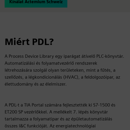
Kínálat Actemium Schweiz
Miért PDL?
A Process Device Library egy iparágat átívelő PLC-könyvtár.
Automatizálási és folyamatvezérlő rendszerek
létrehozására szolgál olyan területeken, mint a fűtés, a
szellőzés, a légkondicionálás (HVAC), a feldolgozóipar, az
élettudomány és az élelmiszer.
A PDL-t a TIA Portal számára fejlesztették ki S7-1500 és
ET200 SP vezérlőkkel. A mellékelt 7. lépés könyvtár
tartalmazza a folyamatipar és az épületautomatizálás
összes I&C funkcióját. Az energiatechnológiai