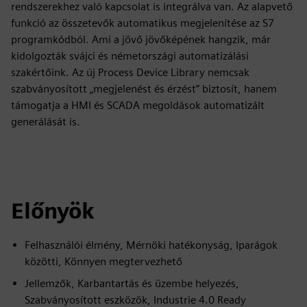
rendszerekhez való kapcsolat is integrálva van. Az alapvető
funkció az összetevők automatikus megjelenítése az S7
programkódból. Ami a jövő jövőképének hangzik, már
kidolgozták svájci és németországi automatizálási
szakértőink. Az új Process Device Library nemcsak
szabványosított „megjelenést és érzést” biztosít, hanem
támogatja a HMI és SCADA megoldások automatizált
generálását is.
Előnyök
Felhasználói élmény, Mérnöki hatékonyság, Iparágok
közötti, Könnyen megtervezhető
Jellemzők, Karbantartás és üzembe helyezés,
Szabványosított eszközök, Industrie 4.0 Ready