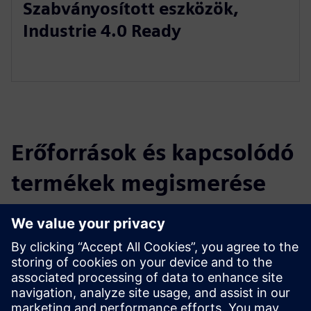
Szabványosított eszközök,
Industrie 4.0 Ready
Erőforrások és kapcsolódó
termékek megismerése
További információk és források
Actemium
Process eszközkönyvtár