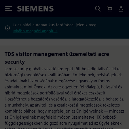
Siemens
Ez az oldal automatikus fordítással jelenik meg.
Inkább megnézi angolul?
TDS visitor management üzemelteti acre
security
acre security globális vezető szerepet tölt be a digitális és fizikai
biztonsági megoldások szállításában. Emlékeinek, helyiségeinek
és adatainak biztonságának megőrzése ugyanolyan fontos
számukra, mint Önnek. Az acre egyetlen felhőalapú, helyszíni és
hibrid megoldások portfóliójával védi értékes eszközeit.
Hozzáférhet a hozzáférés-vezérlés, a látogatókezelés, a behatolás,
a munkahely, az átviteli és a csatlakozási megoldások tökéletes
kombinációjához, hogy megfeleljen az Ön igényeinek — mindezt
az Ön igényeinek megfelelő módon üzemeltetve. Különböző
függőlegességekben dolgozó acre nyugalmat ad az ügyfeleknek