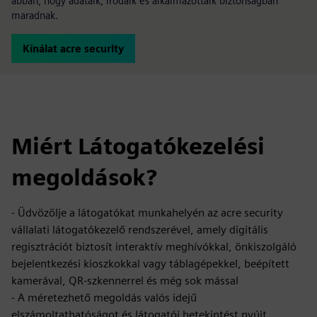
abban, hogy adataik, irodáik és alkalmazottaik biztonságban
maradnak.
Kínálat acre security
Miért Látogatókezelési
megoldások?
- Üdvözölje a látogatókat munkahelyén az acre security
vállalati látogatókezelő rendszerével, amely digitális
regisztrációt biztosít interaktív meghívókkal, önkiszolgáló
bejelentkezési kioszkokkal vagy táblagépekkel, beépített
kamerával, QR-szkennerrel és még sok mással
- A méretezhető megoldás valós idejű
elszámoltathatóságot és látogatói betekintést nyújt,