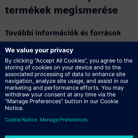
termékek megismerése
További információk és források
További információk
Esettanulmány: A Stryker fokozza a helyszíni biztonságot
Esettanulmány: Látogatókezelési megoldás a Google
számára
Feltételek
Egyik sem